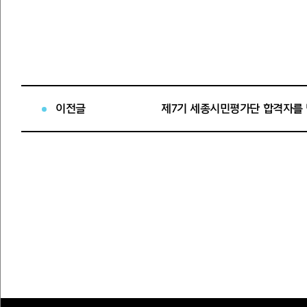
<당선자 명단>
부문
이전글
제7기 세종시민평가단 합격자를
지휘
작곡
연희
타악