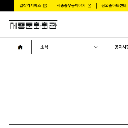
길찾기서비스
세종충무공이야기
꿈의숲아트센터
소식
공지사