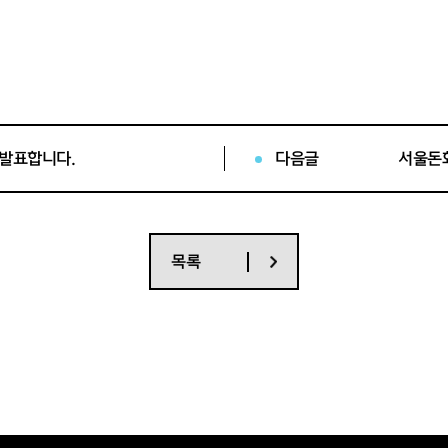
파트
이름
 발표합니다.
다음글
장○평
목록
윤○민
장○훈
이○성