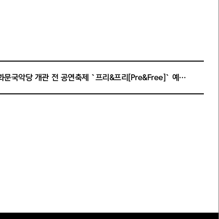
비고
서울돈화문국악당 개관 전 공연축제 `프리&프리[Pre&Free]` 예술가[단체] 선정결과
선정자 없음
3386
1675
9718
8813