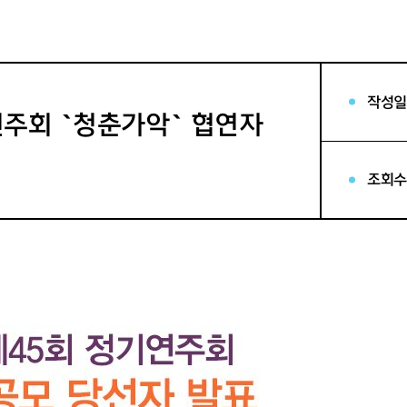
작성일
주회 `청춘가악` 협연자
조회수