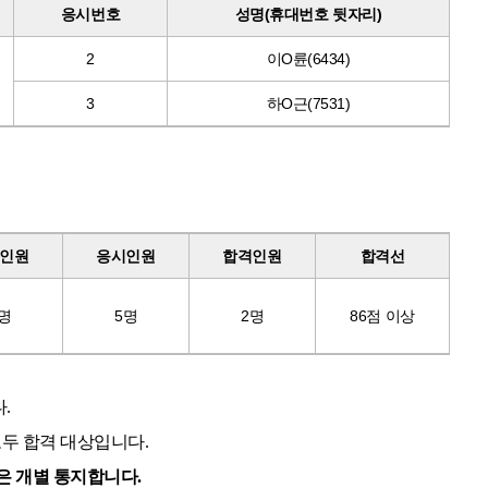
응시번호
성명
(
휴대번호 뒷자리
)
2
이
O
륜
(6434)
3
하
O
근
(7531)
인원
응시인원
합격인원
합격선
명
5
명
2
명
86
점 이상
다
.
모두 합격 대상입니다
.
은 개별 통지합니다
.