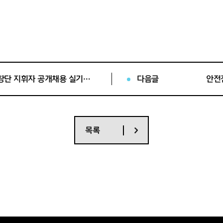
(재)세종문화회관 서울시소년소녀합창단 지휘자 공개채용 실기전형 합격자 공고
다음글
목록