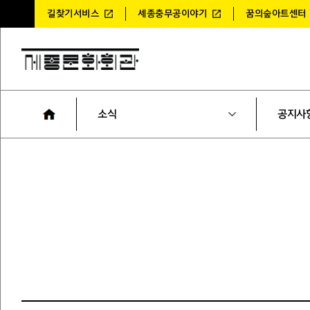
길찾기서비스
세종충무공이야기
꿈의숲아트센터
소식
공지사