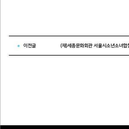
2022. 06. 13.
(
재
)
세종문화회관 사장
이전글