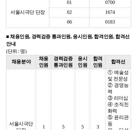
01
0700
서울시극단 단장
02
1674
06
0183
■ 채용인원, 경력검증 통과인원, 응시인원, 합격인원, 합격선
안내
(단위 : 명)
채용
경력검증
응시
합격
채용분야
합격선
인원
통과인원
인원
인원
①
예술성
및 전문성
②
경영능
력
③
리더십
④
조직친
화력
⑤
윤리관
서울시극단
등
1
5
5
3
단장
위 다섯
가지 항목