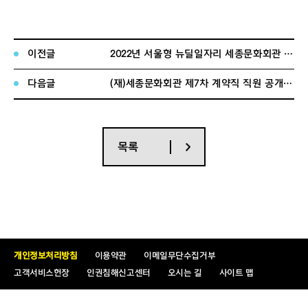
점수 합계
평균
86
점
이상인 자
이전글
2022년 서울형 뉴딜일자리 세종문화회관 <문화예술매개자> 사업 2차 충원 최종 합격자 공고
중 고득점
자 순
3
배
다음글
(재)세종문화회관 제7차 계약직 직원 공개채용 면접전형 합격자 공고
수 내 합
격
■ 1차 면접전형 합격자 최종면접전형 안내
○ 전형일시 및 장소 :
2022.08.25.(목) 14:00 / 세종문화회관(1
목록
차면접장소와 동일함)
○ 최종면접전형 내용 : 예술성 및 전문성, 경영능력, 리더십,
조직친화력, 윤리관 등을
평가항목으로 한 역량/심층면접
※ 상기 일정은 코로나19 확산에 따른 정부지침 및 채용 진
행 경과에 따라 변경 될 수
있으며, 변동사항 발생 시 개별 안
내 및 사전 고지함.
개인정보처리방침
이용약관
이메일무단수집거부
고객서비스헌장
인권침해신고센터
오시는 길
사이트 맵
2022. 08. 23.