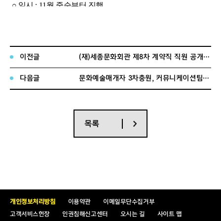
○ 일시 : 11월 중순부터 진행
- 추후 일정 및 세부 사항은 최종 합격 개별 연락 시 공지
예정
○ 장소 : 서울시청소년국악단 연습실 (세종문화회관 대극장
4층)
이전글
(재)세종문화회관 제8차 계약직 직원 공개채용 서류전형 합격자 공고(변경일정 포함)
※ 합격자 유의사항
다음글
문화예술매개자 3차충원, 커뮤니케이션팀 서류전형 합격자 공고
○ 합격자는 정기 연습에 반드시 참여하셔야 합니다.
○ 합격 후에 허위사실이 판명되었을 때는 합격이 취소됩니
다.
목록
○ 기타 문의 서울시청소년국악단 02)399-1182~3
개인정보처리방침
이용약관
이메일무단수집거부
고객서비스헌장
인권침해신고센터
오시는 길
사이트 맵