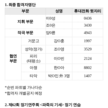
1. 최종 합격자명단
부문
성명
휴대전화 뒷자리
이
0
성
0436
지휘 부문
조
0
은
3430
작곡 부문
양
0
륜
4943
거문고
강
O
훈
1997
성악
(
정가
)
조
O
영
3529
협연
피리
이
O
빈
2124
부문
(
태평소
)
아쟁
한
O
아
8802
타악
박
O
민
外
3
명
1407
*순번 파트별 가나다순
*합격자 개별공지 예정
2. 제62회 정기연주회 <파죽의 기세> 정기 연습