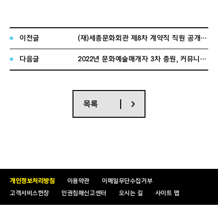
원 선발함
)
■ 실기전형 통과자 대상 최종면접전형 안내
○ 역량/심층 면접 : 2022.11.17.(목) 14:00 (※ 대기시간 및 장소
이전글
(재)세종문화회관 제8차 계약직 직원 공개채용 면접전형 합격자 공고
개별 문자 안내)
다음글
2022년 문화예술매개자 3차 충원, 커뮤니케이션팀 최종 합격자 공고
○
평가항목 : 직무역량(30점), 필요지식 및 기술(40점), 의사
소통 및 태도(30점)
○
합격자 결정 기준 : 각 심의위원의 평가대상자 별 산술평균
86점 이상인 자 중
최고득점자 선발
목록
(※ 산술평균 86점 이상인 자 중 고득점자 순 예비합격자 2
배수 선발)
○
응시자 준비물 : 신분증
☞ 상기일정은 코로나19 확산에 따른 정부 지침 및 당사의
사정에 따라 변경될 수 있으며, 변경 시 사전 공지할 예정입
니다.
개인정보처리방침
이용약관
이메일무단수집거부
고객서비스헌장
인권침해신고센터
오시는 길
사이트 맵
2022. 11. 15.