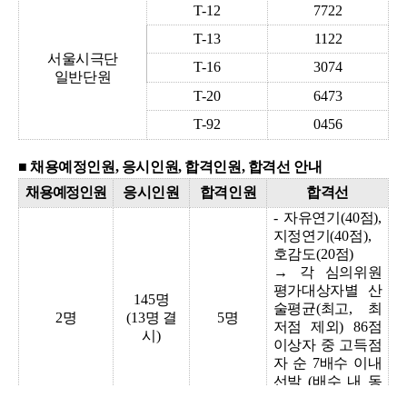
T-12
7722
T-13
1122
서울시극단
T-16
3074
일반단원
T-20
6473
T-92
0456
■ 채용예정인원, 응시인원, 합격인원, 합격선 안내
채용예정인원
응시인원
합격인원
합격선
-
자유연기
(40
점
),
지정연기
(40
점
),
호감도
(20
점
)
→
각 심의위원
평가대상자별 산
145
명
술평균
(
최고
,
최
2
명
(13
명 결
5
명
저점 제외
)
86
점
시
)
이상자 중
고득점
자 순
7
배수 이내
선발
(
배수 내 동
점자 발생 시 전