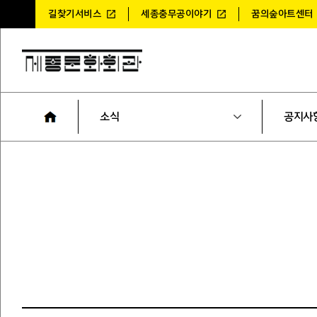
길찾기서비스
세종충무공이야기
꿈의숲아트센터
소식
공지사