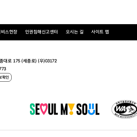
서비스헌장
인권침해신고센터
오시는 길
사이트 맵
 175 (세종로) (우)03172
773
보확인