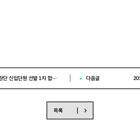
2024년 상반기 서울시소년소녀합창단 신입단원 선발 1차 합격자 공고
다음글
목록