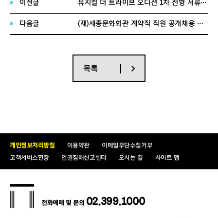
이전글
뮤지컬 더 트라이브 오디션 1차 전형 서류 합격자 발표 및 안내
다음글
(재)세종문화회관 계약직 직원 공개채용 서류전형 합격자 발표
목록
개인정보처리방침
이용약관
이메일무단수집거부
고객서비스헌장
인권침해신고센터
오시는 길
사이트 맵
02.399.1000
전화예매 및 문의