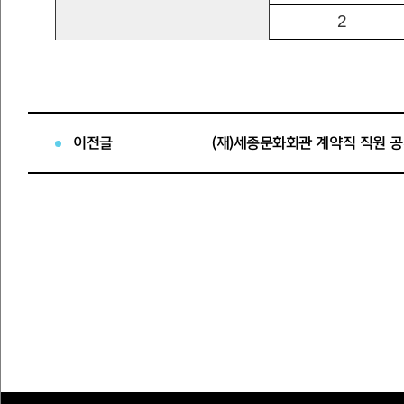
2
대금
3
4
5
이전글
(재)세종문화회관 계약직 직원 
1
2
3
피리
4
5
6
7