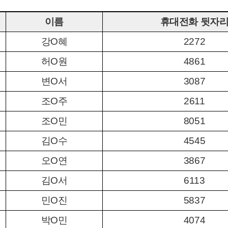
이름
휴대전화 뒷자
강
O
혜
2272
허
O
원
4861
변
O
서
3087
조
O
주
2611
조
O
민
8051
김
O
수
4545
오
O
연
3867
김
O
서
6113
민
O
진
5837
박
O
민
4074