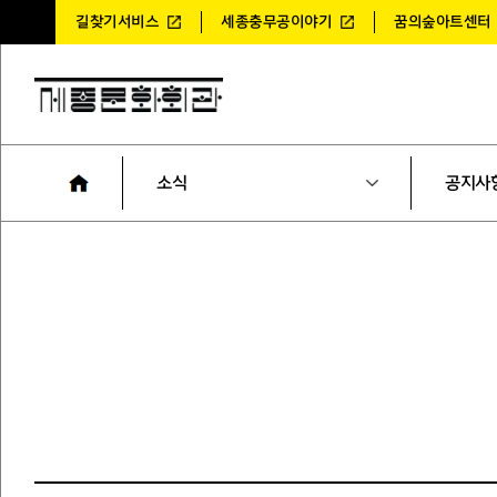
길찾기서비스
세종충무공이야기
꿈의숲아트센터
소식
공지사