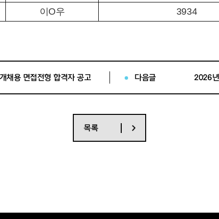
이
O
우
3934
양
O
성
1017
박
O
빈
9790
박
O
현
3287
공개채용 면접전형 합격자 공고
다음글
차
O
연
9295
강
O
유
6974
심
O
은
2461
목록
이
O
민
7031
임
O
인
7278
한
O
민
2005
안
O
경
1502