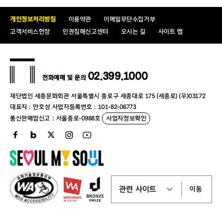
개인정보처리방침
이용약관
이메일무단수집거부
고객서비스헌장
인권침해신고센터
오시는 길
사이트 맵
02.399.1000
전화예매 및 문의
재단법인 세종문화회관 서울특별시 종로구 세종대로 175 (세종로) (우)03172
대표자 : 안호상 사업자등록번호 : 101-82-06773
통신판매업신고 : 서울종로-0988호
사업자정보확인
이동