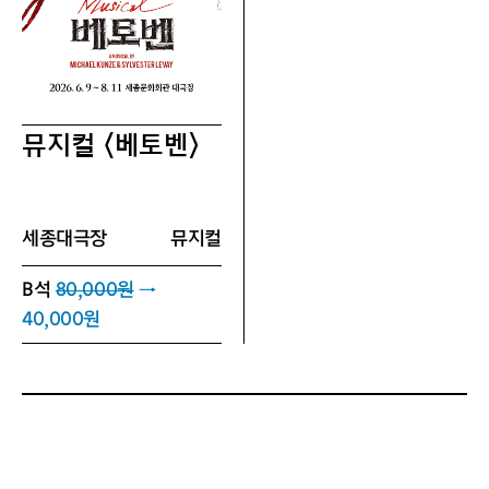
뮤지컬 〈베토벤〉
세종대극장
뮤지컬
B석
80,000원
→
40,000원