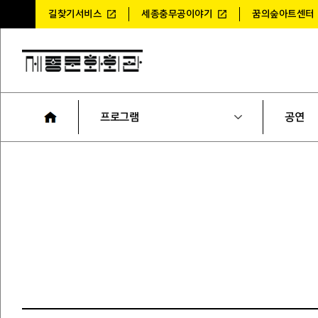
길찾기서비스
세종충무공이야기
꿈의숲아트센터
프로그램
공연