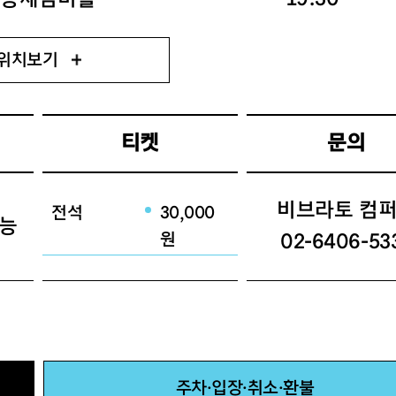
위치보기
티켓
문의
비브라토 컴
전석
30,000
가능
원
02-6406-53
주차·입장·취소·환불