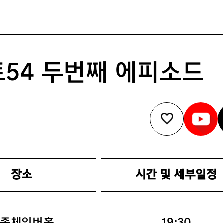
로젝트54 두번째 에피소드
장소
시간 및 세부일정
세종체임버홀
19:30