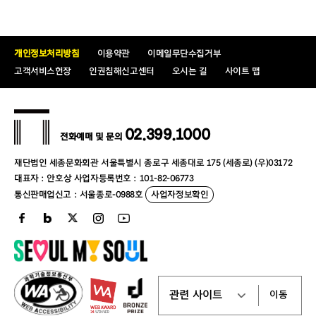
개인정보처리방침
이용약관
이메일무단수집거부
고객서비스헌장
인권침해신고센터
오시는 길
사이트 맵
02.399.1000
전화예매 및 문의
재단법인 세종문화회관 서울특별시 종로구 세종대로 175 (세종로) (우)03172
대표자 : 안호상 사업자등록번호 : 101-82-06773
통신판매업신고 : 서울종로-0988호
사업자정보확인
이동