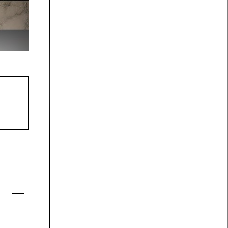
별 예매
해 공
에 안
 있습
입장이
화·음원
드립니