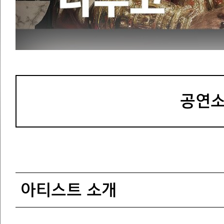
권 및 객석 입
- 취소 마감시
취소, 변경 가
- 객석 입장은 
3. 공연 관람 안내
연 10분 전까
공연소
- 공연 시작 후
내원의 안내에 
니다.
- 공연 중 퇴장
가능합니다.
- 객석 내에서
아티스트 소개
녹음은 일절 금
다.