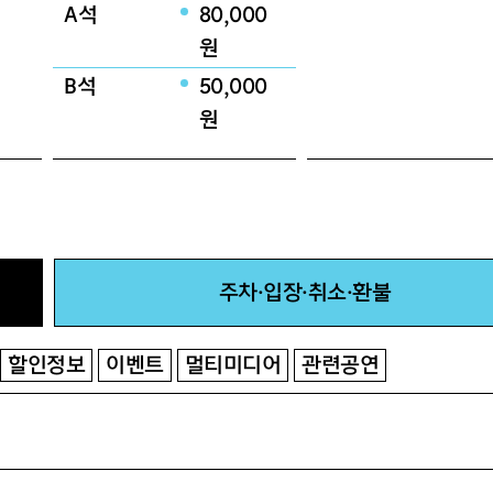
A석
80,000
원
B석
50,000
원
주차·입장·취소·환불
할인정보
이벤트
멀티미디어
관련공연