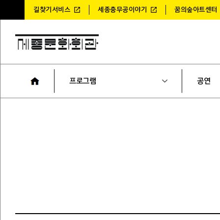
길찾기서비스
세종충무공이야기
꿈의숲아트센터
프로그램
공연