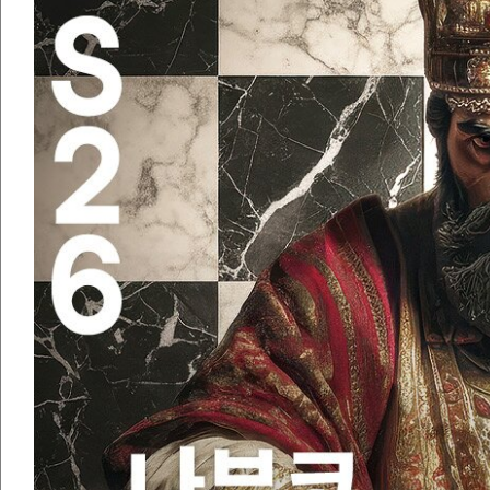
- 공연 시작 2
- 공연장 로비
니다. (※체임버
- 이용 방법: 
- 공연장 로비에
호와 연락처(뒷
- 증빙 확인이 
령 가능합니다.
4) 공통 안내
- 공연 당일 취
은 불가합니다.
- 예매 티켓은 