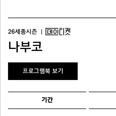
26세종시즌
나부코
프로그램북 보기
다운로드
기간