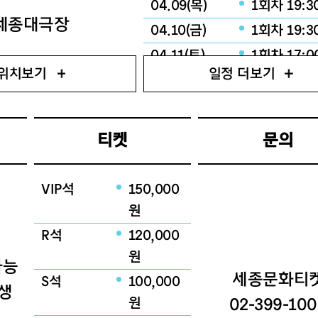
04.09(목)
1회차 19:3
세종대극장
04.10(금)
1회차 19:3
04.11(토)
1회차 17:0
위치보기
일정 더보기
04.12(일)
1회차 17:0
티켓
문의
VIP석
150,000
원
R석
120,000
원
가능
세종문화티
S석
100,000
출생
원
02-399-10