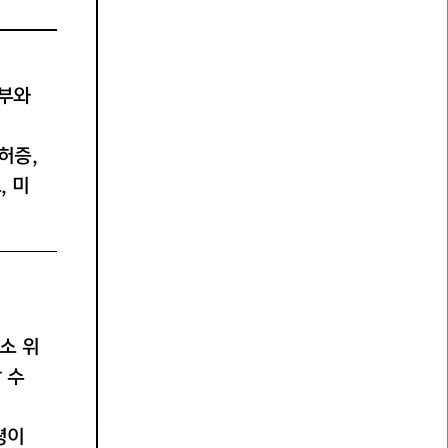
여부와
허증,
, 미
소 위
 수
령이