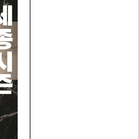
 있습
매 번
후 수
 변경
 재발