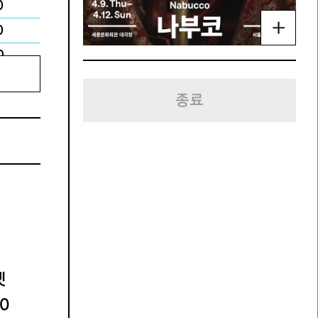
0
0
0
0
종료
켓
00