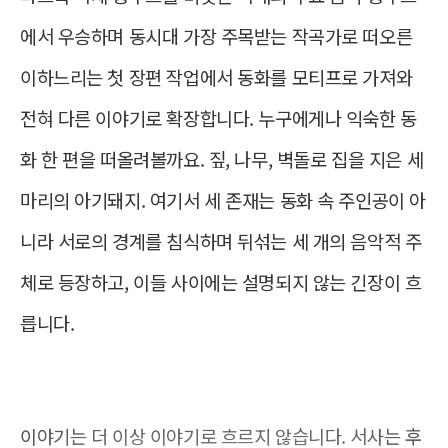
령하기★” 또는 홈페이지 ‘예매내역’의
“디지털 티켓”을 눌러서 확인할 수 있습
에서 우승하며 동시대 가장 주목받는 작곡가로 떠오른 
니다.
이하느리는 첫 장편 작업에서 동화를 모티프로 가져와 
- 디지털 티켓 화면을 캡처한 이미지 등
으로는 공연장 입장이 불가합니다.
전혀 다른 이야기로 확장합니다. 누구에게나 익숙한 동
- 휠체어 이용 등 이동 편의를 위해 엘리
베이터 이용이 필요한 관객께서는 세종
화 한 편을 떠올려볼까요. 짚, 나무, 벽돌로 집을 지은 세 
문화회관 S씨어터 맞은편 예술동 1층에
마리의 아기돼지. 여기서 세 존재는 동화 속 주인공이 아
위치한 엘리베이터를 이용해 지하 2층으
로 이동해주세요. 객석 입장 시, 할인 증
니라 서로의 경계를 침식하며 뒤섞는 세 개의 음악적 주
빙이 필요한 티켓은 아래 [할인 증빙받
기] 안내를 참고하여 디지털 티켓을 활성
체로 등장하고, 이들 사이에는 설명되지 않는 긴장이 흐
화해주세요.
릅니다.
ㅇ 동반 관람자에게 디지털 티켓 전달하기
- 디지털 티켓 하단의 “티켓 전달”을 누
른 후, 전달 받으실 분의 성함과 연락처
를 입력하면 동반 관람자에게 디지털 티
이야기는 더 이상 이야기로 흐르지 않습니다. 서사는 후