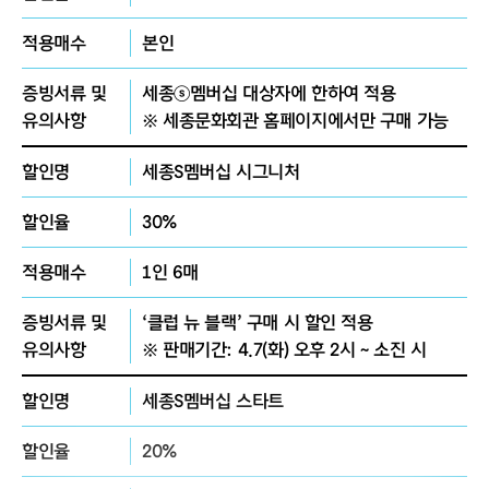
다.
적용매수
본인
증빙서류 및
세종ⓢ멤버십 대상자에 한하여 적용
유의사항
※ 세종문화회관 홈페이지에서만 구매 가능
할인명
세종S멤버십 시그니처
할인율
30%
적용매수
1인 6매
증빙서류 및
‘클럽 뉴 블랙’ 구매 시 할인 적용
유의사항
※ 판매기간: 4.7(화) 오후 2시 ~ 소진 시
할인명
세종S멤버십 스타트
할인율
20%