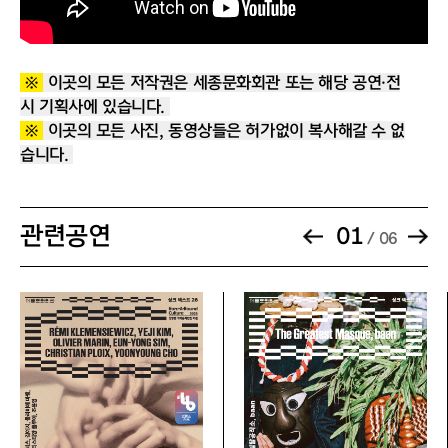
증빙서류 및
[증빙] 예술인패스 또는 공연예술인 증빙자료
유의사항
소지자 본인에 한하여 적용
※ 필수 증빙서류(예술인패스 또는 명함, 프로
※
이곳의 모든 저작권은 세종문화회관 또는 해당 공연·전
그램북 + 신분증) 미지참 시 차액 지불
시 기획사에 있습니다.
※
이곳의 모든 사진, 동영상들은 허가없이 복사해갈 수 없
할인명
국가유공자 할인
습니다.
할인율
50%
관련공연
01
/ 06
적용매수
동반 1인
증빙서류 및
[대상] 국가유공자, 국가유공자 유족, 의상자,
유의사항
의사자 유족
[증빙] 국가유공자증, 국가보훈등록증, 의상자
증, 의사자 유족증 중 1개(실물)
※ 필수 증빙서류 미지참 시 차액 지불