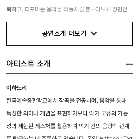
켓을 전달할 수 있습니다.
퇴하고, 퍼포머는 음악을 작동시킬 뿐 - 어느새 장면은 
- 전달 받는 분의 카카오톡 ‘세종문화티
켓’ 알림톡에서 “티켓 확인하기”를 누르
음악이 지배합니다. 하나의 사건을 계기로 정체성은 혼
면 전달 받은 디지털 티켓을 확인할 수
있습니다.
공연소개 더보기
합되고, 이윽고 붕괴되네요. 음악·신체·공간·감각 요소가 
병렬적으로 작동하는 이 구조 속에서 익숙한 동화는 끝
ㅇ 할인 증빙받기
- 할인 증빙서류가 필요한 디지털 티켓
나는 자리에, 전혀 다른 무언가가 시작됩니다.
아티스트 소개
은 공연 당일 별도 확인을 거쳐야 디지털
티켓이 활성화되어 공연장 입장이 가능
합니다.
이하느리
- 공연 당일 세종문화회관 S씨어터 지하
2층에 위치한 안내부스를 방문하여 “필
한국예술종합학교에서 작곡을 전공하며, 음악을 통해 
수 증빙서류와 신분증”을 제시해주세요.
안내부스는 공연 시작 1시간 30분 전부
특정한 의미나 개념을 표현하기보다 악기 고유의 가능
터 방문 가능합니다.
성과 제한된 제스처를 활용하여 악기 간의 음향적 관계
- 할인 증빙서류를 지참하지 않은 경우,
정가 기준 차액을 지불하셔야 디지털 티
를 탐구하는 데 주목하고 있습니다. 독일 Wittener Tag