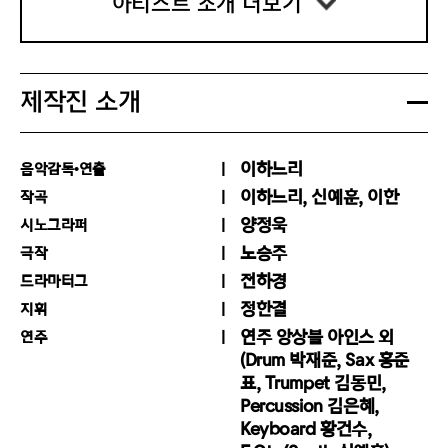
아티스트 소개 더보기
토크’가 진행됩니다. 당일 관객에 한하여
등 다양한 사운드 기반 작업을 전개하고 있습니다. 청각
e all know. The three little pigs who build their 
참여 가능합니다.
적 경험과 시각적 매체의 결합이 만들어내는 예술적 확
houses of straw, wood, and brick. Here, the thr
제작진 소개
ㅇ 객석입장 안내
장 가능성에 주목하며, 이에 대한 실험을 지속하고 있어
ee figures are no longer characters in a fairy tal
- 객석 입장은 공연 시작 30분 전부터 가
능합니다. 원활한 공연 진행을 위해 공연
요. ICMC(국제 컴퓨터 음악 컨퍼런스), NYCEMF(뉴욕 
e but three musical subjects who erode and en
이하느리
음악감독•연출
시작 10분전까지는 객석 입장을 마무리
전자음향 음악 페스티벌), 대한민국실내악작곡제전, 대
이하느리, 신예훈, 이한
작곡
해주세요.
tangle each other's boundaries, and between t
- 휠체어석은 1층석 구역에 마련되어 있
양정욱
시노그라퍼
구국제현대음악제 등에서 작품을 발표해 왔으며, 단편
hem an unspoken tension moves.
으나, 정확한 위치는 공연관람 당일 휠체
노승주
극작
어석 예매자 현황, 시야확보 및 안전 등
선순간들, 추다혜, 앙상블 아인스, 앙상블 팀프 등의 작
전하경
드라마터그
을 고려하여 배정되며, 당일 티켓 수령
정한결
지휘
업에 참여했습니다.
후 공연장에 입장하시어 확인 가능합니
연주 앙상블 아인스 외
연주
다. 휠체어석은 세종문화회관 콜센터(02
The story no longer flows as a story. Narrative r
(Drum 박재준, Sax 홍준
-399-1000)를 통해 전화 예매할 수 있
표, Trumpet 김동민,
ecedes, and the performers do nothing but set 
습니다.
Percussion 김은혜,
- 공연 시작 후에는 정해진 시간 외 객석
Keyboard 황건수,
이한
the music in motion — before we notice, the sc