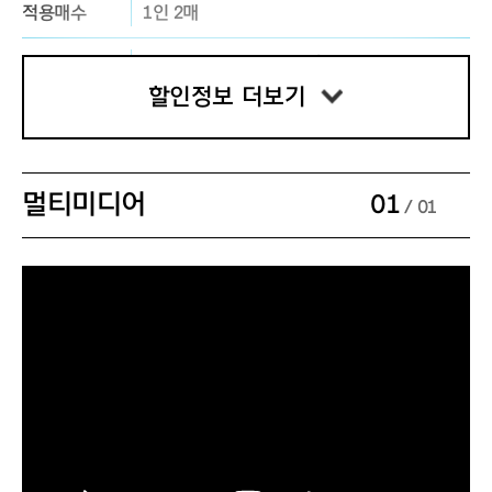
적용매수
1인 2매
증빙서류 및
세종ⓢ멤버십 대상자에 한하여 적용
유의사항
※ 세종문화회관 홈페이지에서만 구매 가능
할인정보 더보기
할인명
세종S멤버십 스페셜
할인율
25%
멀티미디어
01
/ 01
적용매수
1인 4매
증빙서류 및
세종ⓢ멤버십 대상자에 한하여 적용
유의사항
※ 세종문화회관 홈페이지에서만 구매 가능
할인명
예술인 할인
할인율
30%
적용매수
본인