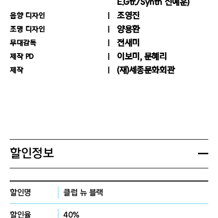
입장이 제한되며, 예매한 좌석이 아닌 별
E.Gtr./Synth 신예훈)
작품의 자기 참조적 구조에 주목하며 음악을 사건 단위
도 지정된 좌석에서 관람할 수 있습니다.
ene has been taken over by music itself. Throu
조영진
음향 디자인
- 객석 내에는 뚜껑이 있는 생수를 제외
양용환
조명 디자인
의 체계로 구성하고 공연을 그 구조를 실현하는 매개체
gh a single event, identities blend and, in time, 
한 모든 음식물 반입 및 섭취가 불가합니
전새미
무대감독
다.
로 다루는 실험을 이어오고 있습니다. 통영국제음악제, 
collapse. Within this structure, where music, bo
이보미, 문혜리
제작 PD
- 허가되지 않은 모든 형태의 사진 및 동
(재)세종문화회관
영월현대음악제, 대구국제현대음악제 등에서 Klangfor
제작
영상 촬영, 녹음·녹화, 그리고 SNS 채널
dy, space, and sensation operate in parallel, th
을 통한 생중계(음성 및 영상) 등 저작권
um Wien, ensemble KNM Berlin, Divertimento E
e familiar fairy tale ends — and in the place whe
및 아티스트 초상권을 침해하는 모든 행
위를 제한합니다. 적발 시 관련한 모든
nsemble, ensemble via nova, Allié Quartet 등에 
re it ends, something altogether 
자료는 현장에서 삭제 조치하며, 이는 관
의해 연주되었으며, 작곡과 더불어 오디오 녹음 및 사운
객 강제 퇴장 사유가 될 수 있습니다. 퇴
장 조치 시 취소 및 환불, 변경은 제한됩
드 디자인 분야에서도 활동하고 있어요.
할인정보
니다.
- 공연장 인근 교통이 상시 혼잡합니다.
주차 및 교통난으로 인해 공연 당일 관람
할인명
클럽 뉴 블랙
이 불가하거나 관람을 포기한 경우 예매
티켓의 취소·환불·변경이 모두 불가합니
할인율
40%