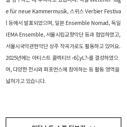
켓이 활성화됩니다.
e für neue Kammermusik, 스위스 Verbier Festiva
사진 김신중
공연 관람 안내
ㅇ 실황 기록 및 아티스트 토크 안내
l 등에서 발표되었으며, 일본 Ensemble Nomad, 독일 
- 본 공연은 창작 및 초연 작품으로, 주
IEMA Ensemble, 서울시립교향악단 등과 협업하였고, 
최 측의 사진 및 영상 기록이 진행될 예
And they lived **** ever after
정입니다. 주요 촬영 대상은 아티스트지
서울시국악관현악단 상주 작곡가로도 활동하고 있어요. 
만, 경우에 따라 관객 여러분이 촬영될
수 있습니다. 아래의 촬영 일정을 참고해
Hanurij Lee, a composer recognized as one of t
2025년에는 아티스트 콜렉티브 ‹6[;yL?›를 결성하였으
주시고, 공연 당일 원하실 경우 매표소에
he most compelling voices of his generation thr
며, 다양한 전시와 퍼포먼스에 참여하는 등 활동 영역을 
서 일회용 마스크를 받아 착용하실 수 있
습니다.
ough victories at the Bartók World Competition 
넓혀가고 있습니다.
and other major music competitions at home a
* 사진 기록 | 8.15 토 Sat 7:30 PM 회
차
nd abroad, turns to a familiar fairy tale in his firs
* 영상 기록 | 8.16 일 Sun 7:30 PM 회
신예훈 
차
t full-length work — and expands it into an enti
작곡 전공을 바탕으로 클래식, 현대음악, 오디오-비주얼 
rely different story. Let us call to mind a tale w
- 8.15 토 Sat 공연 종료 후 ‘아티스트