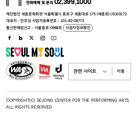
라 연수단원 및 정단원 역임
02.399.1000
전화예매 및 문의
할인명
장애인(4~6급)
*
현재
:
선화예중
·
고
, BEK Arts and Music, Dear Cl
재단법인 세종문화회관 서울특별시 종로구 세종대로 175 (세종로) (우)03172
할인율
50%
대표자 : 안호상 사업자등록번호 : 101-82-06773
assic
출강
통신판매업신고 : 서울종로-0988호
사업자정보확인
적용매수
1인 1매
아크 피아노 콰르텟 멤버
증빙서류 및
장애인4~6급(경증) 대상 할인
유의사항
* 복지카드 실물만 인정
* 증빙자료 미지참 시 정가 대비 차액지불
Viola
임하람
* 휠체어석 예매자의 경우, 증빙 미지참 시 객
이동
석 입장 및 티켓 수령 불가
*
덕원예술고등학교 졸업
할인명
국가유공자
*
숙명여자대학교 음악대학 졸업
COPYRIGHT(C) SEJONG CENTER FOR THE PERFORMING ARTS.
*
독일 함부르크 국립음대 석사
(Master)
졸업
할인율
50%
ALL RIGHTS RESERVED
*
월간에듀클래식 콩쿨
3
위
,
음악교육신문사 콩쿨
적용매수
본인포함 동반1인
3
위
,
음악저널 콩쿨
2
위
증빙서류 및
국가유공자 대상 할인