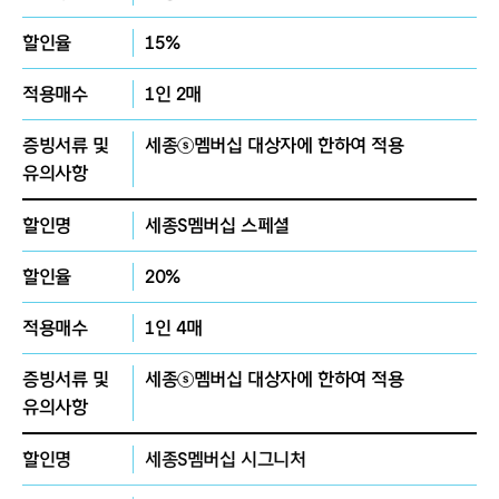
*
오스트리아 잘츠부르크 모차르테움
Postgraduat
할인율
15%
e,
독일 뤼벡 국립음대 실내악과정 수료
적용매수
1인 2매
*
스페인
Delia Steinberg
국제 피아노 콩쿨 우승
,
증빙서류 및
세종ⓢ멤버십 대상자에 한하여 적용
프랑스
London & Paris Grand Prize Virtuoso
국제
유의사항
콩쿨 우승
,
할인명
세종S멤버십 스페셜
독일
Elise Meyer
국제 피아노 콩쿨
3
위 외 다수 상
할인율
20%
위 입상
적용매수
1인 4매
*
세종대 및 동 대학원
,
추계예대 강사 역임
증빙서류 및
세종ⓢ멤버십 대상자에 한하여 적용
*
현재
:
서울시립대
,
충남대
,
충북예고 출강
유의사항
하일렌 성악 앙상블 전속반주자
,
아크 피아노 콰르
할인명
세종S멤버십 시그니처
텟 멤버