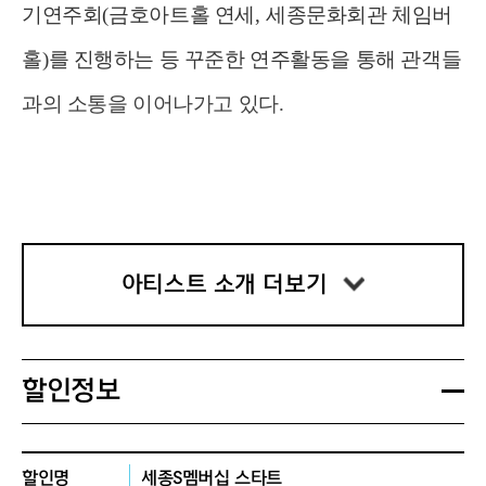
기연주회
(
금호아트홀 연세
,
세종문화회관 체임버
홀
)
를 진행하는 등 꾸준한 연주활동을 통해 관객들
과의 소통을 이어나가고 있다
.
#
프로필
아티스트 소개 더보기
Piano
김은아
*
서울예술고등학교 졸업
*
서울대학교 음악대학 학사 졸업
할인정보
*
독일 함부르크 국립음대 석사
,
최고연주자과정
(Konzertexamen)
최고점 졸업
할인명
세종S멤버십 스타트