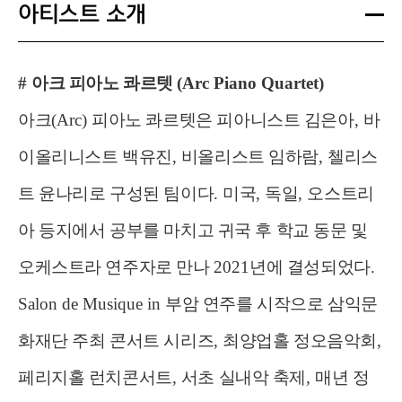
아티스트 소개
#
아크 피아노 콰르텟
(Arc Piano Quartet)
아크
(Arc)
피아노 콰르텟은 피아니스트 김은아
,
바
이올리니스트 백유진
,
비올리스트 임하람
,
첼리스
트 윤나리로 구성된 팀이다
.
미국
,
독일
,
오스트리
아 등지에서 공부를 마치고 귀국 후 학교 동문 및
오케스트라 연주자로 만나
2021
년에 결성되었다
.
Salon de Musique in
부암 연주를 시작으로 삼익문
화재단 주최 콘서트 시리즈
,
최양업홀 정오음악회
,
페리지홀 런치콘서트
,
서초 실내악 축제
,
매년 정