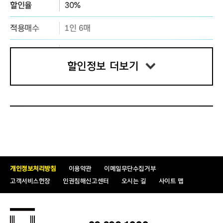
할인율
30%
적용매수
1인 6매
Violin
백유진
증빙서류 및
세종ⓢ멤버십 대상자에 한하여 적용
*
선화예술중
·
고등학교 졸업
유의사항
할인정보 더보기
*
미국
Manhattan School of Music
학사 및 석사 졸
할인명
장애인(1~3급)
업
할인율
50%
* Fuchs Music Chamber Competition
입상 및 연주
적용매수
본인포함 동반1인
* New York UN
본부 초청연주
(Lang Lang Youth O
증빙서류 및
장애인1~3급(중증) 대상 할인
rchestra
악장
)
유의사항
* 복지카드 실물만 인정
개인정보처리방침
이용약관
이메일무단수집거부
* 증빙자료 미지참 시 정가 대비 차액지불
고객서비스헌장
인권침해신고센터
오시는 길
사이트 맵
* Arte TV ‘
힘내라 대한민국
’ Live on
콘서트 연주
* 휠체어석 예매자의 경우, 증빙 미지참 시 객
* Chicago Civic Orchestra
단원
,
심포니송오케스트
석 입장 및 티켓 수령 불가