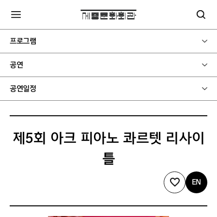
프로그램
공연
공연일정
제5회 아크 피아노 콰르텟 리사이
틀
EN