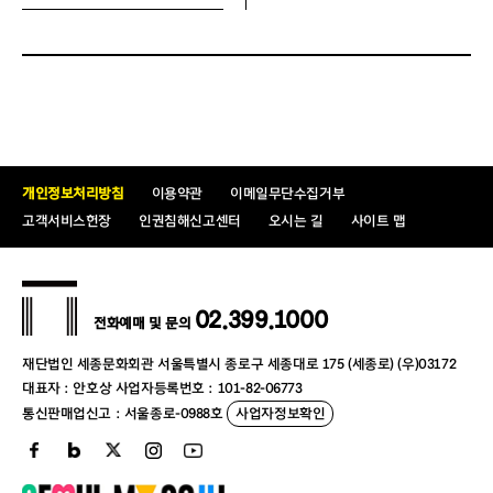
6. 소지품 및 물품 보관 안내
- 생수를 제외한 모든 음식물의 반입이 불가합니
다.
- 타인의 관람에 방해되는 소지품은 반입하실 수 
개인정보처리방침
이용약관
이메일무단수집거부
없으며, 반드시 물품보관소에 맡긴 후 입장해 주십
고객서비스헌장
인권침해신고센터
오시는 길
사이트 맵
시오.
- 대극장 2층 물품보관소는 공간이 협소하오니 소
02.399.1000
지품을 최대한 간소화해 주시기 바랍니다. (부피가 
전화예매 및 문의
큰 물품은 보관이 어려울 수 있습니다.)
재단법인 세종문화회관 서울특별시 종로구 세종대로 175 (세종로) (우)03172
대표자 : 안호상 사업자등록번호 : 101-82-06773
통신판매업신고 : 서울종로-0988호
사업자정보확인