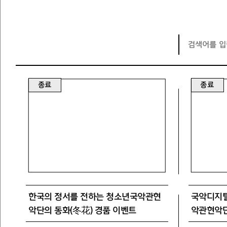
종료
종료
한국의 정서를 전하는 청소년국악관현
국악디지털
악단의 동화(冬花) 경품 이벤트
악관현악