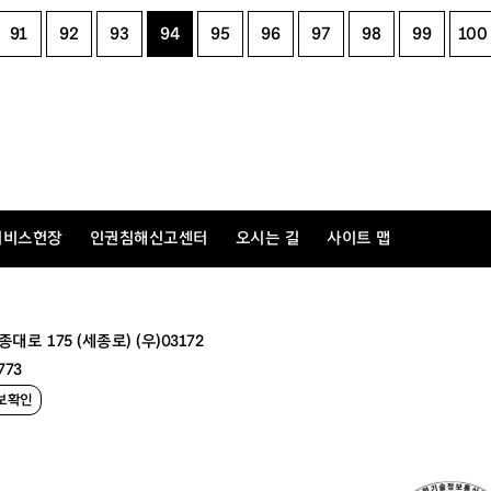
91
92
93
94
95
96
97
98
99
100
서비스헌장
인권침해신고센터
오시는 길
사이트 맵
 175 (세종로) (우)03172
773
보확인