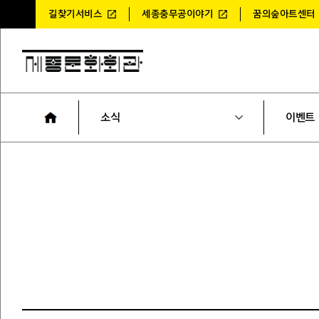
길찾기서비스
세종충무공이야기
꿈의숲아트센터
소식
이벤트