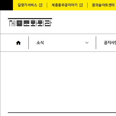
길찾기서비스
세종충무공이야기
꿈의숲아트센터
소식
공지사