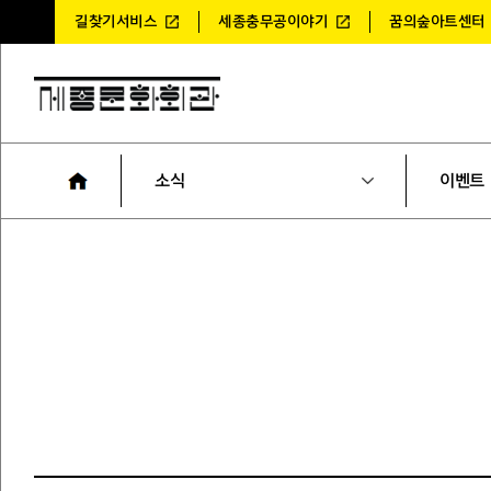
길찾기서비스
세종충무공이야기
꿈의숲아트센터
소식
이벤트