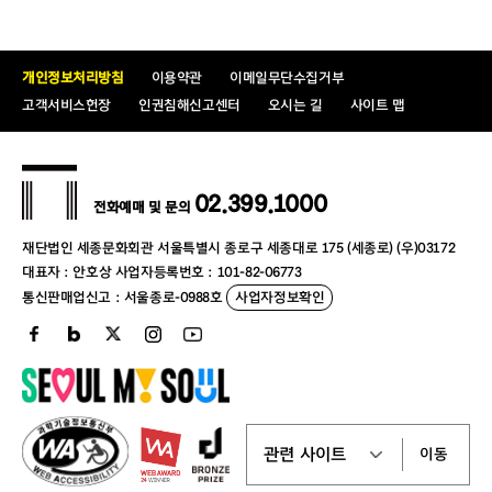
개인정보처리방침
이용약관
이메일무단수집거부
고객서비스헌장
인권침해신고센터
오시는 길
사이트 맵
02.399.1000
전화예매 및 문의
재단법인 세종문화회관 서울특별시 종로구 세종대로 175 (세종로) (우)03172
대표자 : 안호상 사업자등록번호 : 101-82-06773
통신판매업신고 : 서울종로-0988호
사업자정보확인
이동