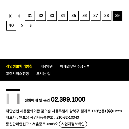
31
32
33
34
35
36
37
38
39
40
개인정보처리방침
이용약관
이메일무단수집거부
고객서비스헌장
오시는 길
02.399.1000
전화예매 및 문의
재단법인 세종문화회관 꿈의숲 서울특별시 강북구 월계로 173(번동) (우)01228
대표자 : 안호상 사업자등록번호 : 210-82-10343
통신판매업신고 : 서울종로-0988호
사업자정보확인