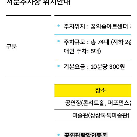
서문주차장 위치안내
주차위치 : 꿈의숲아트센터 주
주차규모 : 총 74대 (지하 2층: 
구분
애인 주차: 5대)
기본요금 : 10분당 300원
장소
공연장(콘서트홀, 퍼포먼스홀)
미술관(상상톡톡미술관)
공연관람할인등록