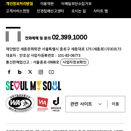
회원가입
개인정보처리방침
이용약관
이메일무단수집거부
⑤ 세종은 인터넷∙모바일 서비스 이용 중 고객의 부주의로
이용횟수
2회 이
고객서비스헌장
인권침해신고센터
오시는 길
사이트 맵
발생하는 공연 또는 전시 일시, 티켓 할인율 누락, 좌석 수량
및 등급 등의 오적용에 대하여 책임지지 않습니다.
2) 회관은 당해년도 1월 1일 ~ 12월 31일까지 적립된 포
⑥ 허위구매에 대한 규제
인트 및 이용횟수를 조합 산출하여 차년도 1월 중에 회원 등
1. 세종은 선량한 이용자의 보호를 위하여 다음에 해당하는
02.399.1000
전화예매 및 문의
급을 부여하고 12월 31일까지 등급별 혜택을 제공합니다.
고객에 대하여 일정한 기간을 정하여 예매제한 또는 해당 예
3) 회관은 1월 1일 ~ 6월 30일까지 적립된 포인트 및 이
매 건에 대한 예매취소 조치를 취할 수 있습니다.
재단법인 세종문화회관 서울특별시 종로구 세종대로 175 (세종로) (우)03172
용횟수가 상위 등급 기준을 충족한 회원에 한하여 7월 중에
대표자 : 안호상 사업자등록번호 : 101-82-06773
- 부정한 방법을 통한 예매의 경우(예. 매크로 이용 등 비
중간 승급을 실시하고 차년도 12월 31일까지 해당 등급 및
통신판매업신고 : 서울종로-0988호
사업자정보확인
정상적인 방법을 통한 예매)
혜택을 제공합니다.
- 같은 회차의 공연·전시·행사 등을 5회 이상 가상계좌 미
4) 회원 등급 기준은 회관 내부 방침에 따라 임의로 변경
입금 취소한 경우
될 수 있습니다.
- 반복적인 다량 구매 후 취소하는 경우(예. 재판매를 위하
나. 포인트 및 이용횟수
여 일정기간 동안 다량 구매 후 취소를 반복하는 경우)
1) 공연/전시/강좌 결제 금액 100원 당 1ⓢ(세종포인트)
- 암표매매의 목적으로 구매하거나 암표매매를 이미 한 경
가 해당 아이디(회원번호)에 적립됩니다.
이동
우(예. 구매한 티켓을 세종의 판매가 보다 높은 가격을 받고
2) 세종포인트는 기타 할인 금액을 제외한 결제금액에 대
타에 판매하는 경우)
하여 적립됩니다.
- 기타 이에 준하는 부정한 이용으로 판단되는 경우
3) 이용횟수 적립은 다음 각 호와 같이 적립됩니다.
2. 상기 1호의 경우 세종은 해당 고객에게 1일 이상, 최대 7