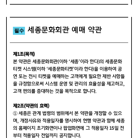
합니다.
제4조 (용어의 정의)
본 약관에서 사용하는 용어의 정의는 다음과 같습니다.
세종문화회관 예매 약관
필수
1. “이용자”란 약관에 따라 회관이 제공하는 서비스를 받는
고객을 말합니다.
2. “가입”이란 회관이 제공하는 회원가입 신청서 양식에 해
당 정보를 기입하고, 본 약관에 동의하여 서비스 이용계약을
제1조(목적)
완료시키는 행위를 말합니다.
본 약관은 세종문화회관(이하 ‘세종’이라 한다)의 세종문화
3. “일반회원”이란 본 약관을 인지하고, 회관에 개인정보를
티켓 시스템(이하 ‘세종문화티켓’이라 한다)을 이용하여 공
제공하여 회원으로 등록하여 아이디와 회원번호를 부여 받
연 또는 전시 티켓을 예매하는 고객에게 필요한 제반 사항들
은 자로서, 정상적으로 세종문화회관 서비스를 이용할 수 있
을 규정함으로써 시스템 운영 및 관리의 효율성을 제고하고,
는 권한을 부여 받은 고객을 말합니다.
고객 편의를 증대하는 것을 목적으로 합니다.
4. “기부회원”이란 회관에 개인정보를 제공하고 기부금을
납부하여 회관이 제공하는 예우 서비스를 받는 고객을 말합
제2조(약관의 효력)
니다.
① 세종은 관계 법령의 범위에서 본 약관을 개정할 수 있으
5. “기획공연”이란 공연의 주최가 회관이 되며 공연에 따른
며, 개정사유와 적용일자를 명시하여 현행 약관과 함께 세종
모든 권한과 책임을 회관이 소유하는 공연을 말합니다.(전시
의 홈페이지 초기화면이나 팝업화면에 그 적용일자 15일 전
의 경우도 동일함)
부터 적용일자 전일까지 공지합니다.