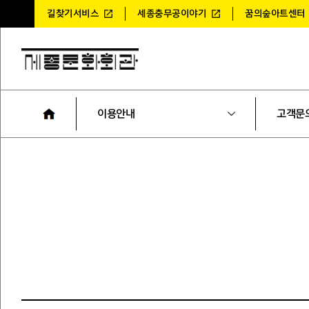
길찾기서비스
세종충무공이야기
꿈의숲아트센터
이용안내
고객문