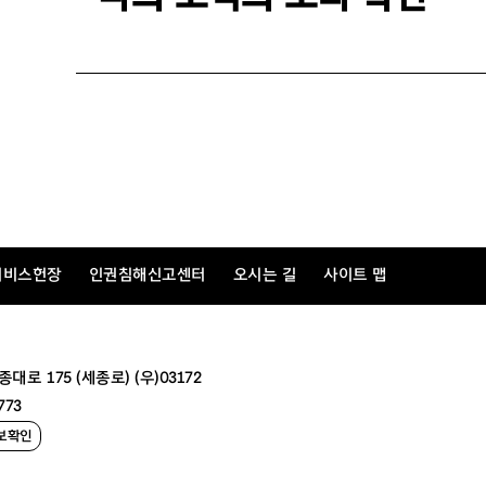
서비스헌장
인권침해신고센터
오시는 길
사이트 맵
 175 (세종로) (우)03172
773
보확인