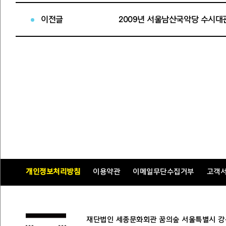
별관 : 1실(91평)
이전글
2009년 서울남산국악당 수시대
◇
제출서류
- 대관신청서 1부
- 전시계획서
- 전시내용을 알 수 있는 도판 7매 이상 또는 전시도록 1부
◇
대관결정 및 승인통보
: 대관심의 후 승인통보
※
대관신청서 및 전시계획서
전시사업팀 방문 및 세종문화회관 홈페이지 “
세종도우미-
2009년 2월6일
개인정보처리방침
이용약관
이메일무단수집거부
고객
재단법인 세종문화회관 사장
재단법인 세종문화회관 꿈의숲 서울특별시 강북구 