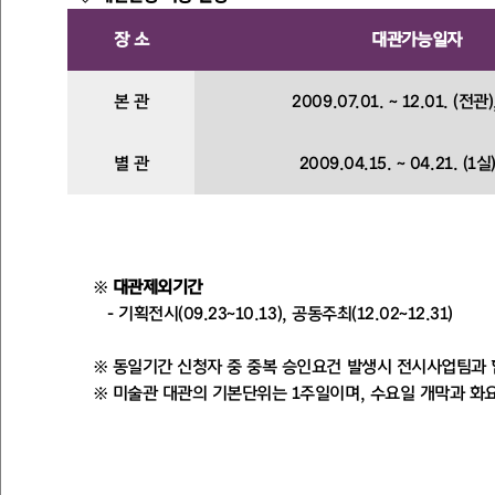
장 소
대관가능일자
본 관
2009.07.01. ~ 12.01. (전관
별 관
2009.04.15. ~ 04.21. (1실
※
대관제외기간
- 기획전시(09.23~10.13), 공동주최(12.02~12.31)
※ 동일기간 신청자 중 중복 승인요건 발생시 전시사업팀과 
※ 미술관 대관의 기본단위는 1주일이며, 수요일 개막과 화요
(개관 시간 : 11:00~20:30)
※ 미술관 면적 : 본관(총1,056㎡,320평), 별관(1실 총300
본관 : 1실(153평), 본관 2실(61평), 본관 3실(65평), 본관