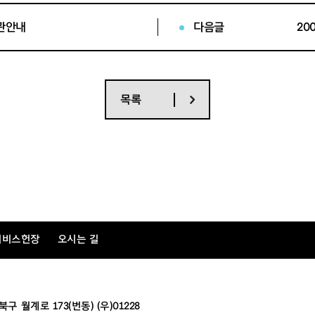
관안내
다음글
목록
대관안내
” 클릭
서비스헌장
오시는 길
월계로 173(번동) (우)01228