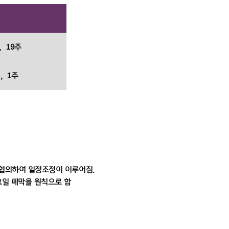
), 19주
), 1주
협의하여 일정조정이 이루어짐.
일 폐막을 원칙으로 함
㎡,91평)
 4실(41평)