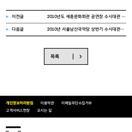
실제공연내용과 다를 경우 승인이 취소됩니다. 신청시 유의하여
주십시오.
이전글
2010년도 세종문화회관 공연장 수시대관 신청안내
° 과거 대관료 미납 혹은 연체 사실이 있거나, 지정좌석을 초과한 초
다음글
2010년 서울남산국악당 상반기 수시대관안내
대권의 발행등
회관 규정을 위반한 사례가 있는 경우 대관에 불이익을 받을 수 있
습니다.
목록
° 대관승인결과는 대관심의위원회의 심사를 거쳐 개별 통보합니다.
2009.12.08
재단법인 세종문화회관 사장
개인정보처리방침
이용약관
이메일무단수집거부
고객서비스헌장
오시는 길