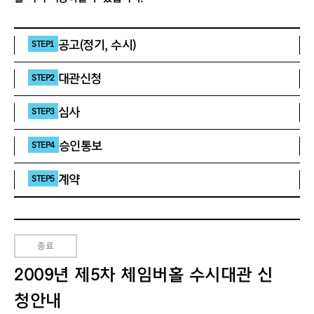
공고(정기, 수시)
STEP1
대관신청
STEP2
심사
STEP3
승인통보
STEP4
계약
STEP5
종료
2009년 제5차 체임버홀 수시대관 신
청안내