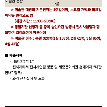
미술관 본관
실)
※ 미술관 대관의 기본단위는 1주일이며, 수요일 개막과 화요일
폐막을 원칙으로 함
(개관 시간 : 11:00~20:30)
※ 동일기간 신청자 중 중복 승인요건 발생시 전시사업팀과 협
의하여 일정조정이 이루어짐
※ 미술관 평수 : 본관 320평(1실 153평, 2실 61평, 3실 65평,
4실 41평)
■ 제출서류
· 대관신청서 1부
· 전시계획서(전시사업팀 방문 및 세종문화회관 홈페이지 “대관
안내” 참조)
· 과거 전시실적 및 도록
※ 대관신청서 및 전시계획서 서류양식
전시사업팀 방문 또는 세종문화회관 홈페이지 고객센터-대관
안내-전시대관에서 다운로드