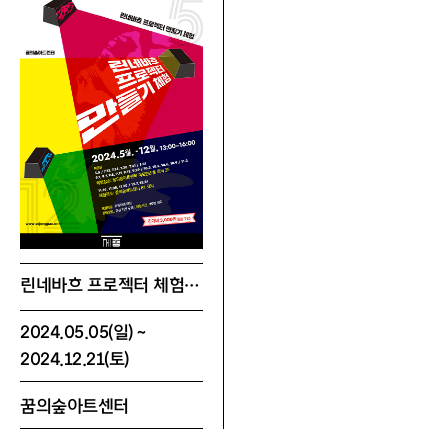
증빙서류 및
세종ⓢ멤버십 대상자에 한하여 적용
유의사항
할인명
세종S멤버십 시그니처
할인율
30%
적용매수
1인6매
증빙서류 및
세종ⓢ멤버십 대상자에 한하여 적용
유의사항
린네바흐 프로젝터 체험 프로그램
2024.05.05(일) ~
2024.12.21(토)
꿈의숲아트센터