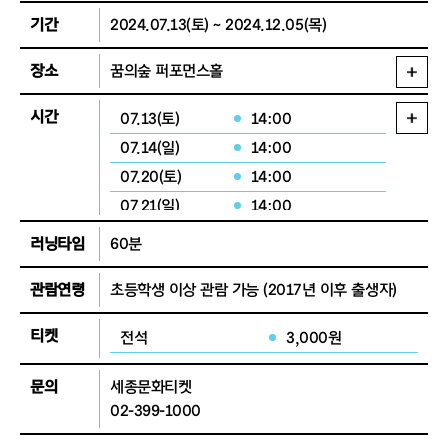
기간
2024.07.13(토) ~ 2024.12.05(목)
장소
꿈의숲 퍼포먼스홀
시간
07.13(토)
14:00
07.14(일)
14:00
07.20(토)
14:00
07.21(일)
14:00
08.31(토)
14:00
러닝타임
60분
09.01(일)
14:00
관람연령
초등학생 이상 관람 가능
(2017년 이후 출생자)
09.07(토)
14:00
09.08(일)
14:00
티켓
전석
3,000원
09.17(화)
14:00
09.18(수)
14:00
문의
세종문화티켓
09.29(일)
14:00
02-399-1000
10.03(목)
14:00