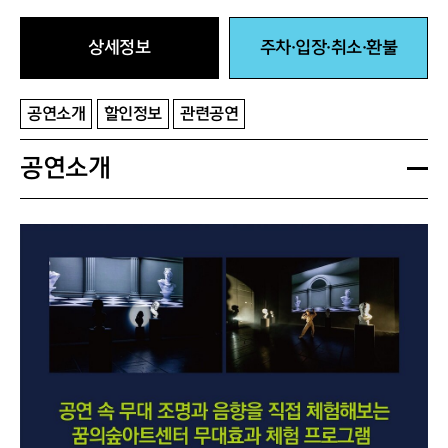
10.05(토)
14:00
상세정보
주차·입장·취소·환불
10.06(일)
14:00
10.09(수)
14:00
11.02(토)
14:00
공연소개
할인정보
관련공연
11.28(목)
19:00
공연소개
12.05(목)
19:00