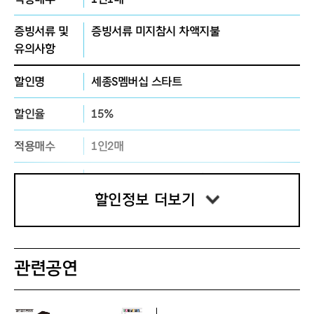
증빙서류 및
증빙서류 미지참시 차액지불
유의사항
할인명
세종S멤버십 스타트
할인율
15%
적용매수
1인2매
증빙서류 및
세종ⓢ멤버십 대상자에 한하여 적용
유의사항
할인정보 더보기
할인명
세종S멤버십 스페셜
할인율
20%
관련공연
적용매수
1인4매