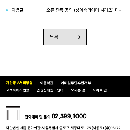
다음글
오존 단독 공연 (싱어송라이터 시리즈) 티켓 오픈 안내
[
공연안내
]
•
공연명
:
밀레니엄심포니오케스트라 오작교 프로젝트
:
광개토대왕
•
공연일시
: 2021
년
10
월
13
일
(
수
)
오후
7
시
30
분
•
공연장소
:
세종문화회관 대극장
목록
•
티켓가격
: VIP
석
5
만
5
천원ㅣ
R
석
4
만
4
천원
| S
석
3
만
3
천원ㅣ
A
석
2
만
2
천원
•
입장연령
:
만
7
세 이상 관람가능
•
공연시간
: 120
분
(
인터미션
15
분 포함
)
•
주최
/
주관
: (
사
)
밀레니엄심포니오케스트라
•
후원
:
한국문화예술위원회
•
문의
: 02-6292-9368, 9370, 9373
개인정보처리방침
이용약관
이메일무단수집거부
[
공연소개
]
고객서비스헌장
인권침해신고센터
오시는 길
사이트 맵
견우와 직녀를 이어준 오작교 다리처럼
!
밀레니엄심포니오케스트라와
전속작곡가 이성현
그리고 작곡 리딩세션을 통해
02.399.1000
전화예매 및 문의
선발된
4
명의 신진 작곡가들과 함께
두번째 오작교 프로젝트가 펼쳐진다
!
재단법인 세종문화회관 서울특별시 종로구 세종대로 175 (세종로) (우)03172