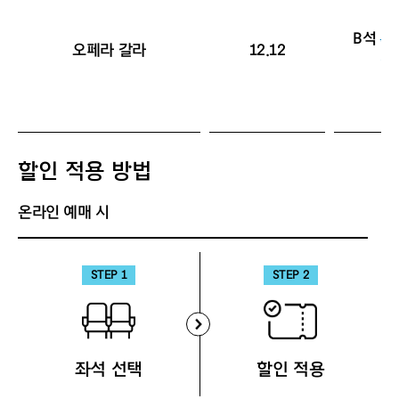
B석
30
오페라 갈라
12.12
9,
할인 적용 방법
온라인 예매 시
STEP 1
STEP 2
좌석 선택
할인 적용