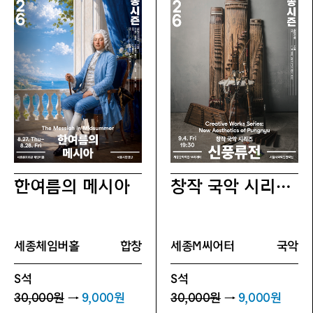
한여름의 메시아
창작 국악 시리즈 신풍류전
세종체임버홀
합창
세종M씨어터
국악
S석
S석
30,000원
→
9,000원
30,000원
→
9,000원