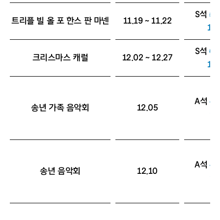
S석
50
트리플 빌 올 포 한스 판 마넨
11.19 ~ 11.22
15
S석
60
크리스마스 캐럴
12.02 ~ 12.27
18
A석
30
송년 가족 음악회
12.05
9,
A석
30
송년 음악회
12.10
9,