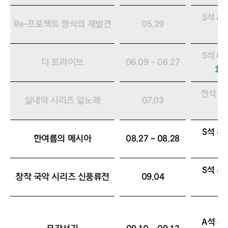
S석
30
[종료됨]
Re-프로젝트 형식의 재발견
05.29
9,
S석
60
[종료됨]
더 트라이브
06.09 ~ 06.27
18
전석
3
[종료됨]
실내악 시리즈 일노래
07.03
9,
S석
30
한여름의 메시아
08.27 ~ 08.28
9,
S석
30
창작 국악 시리즈 신풍류전
09.04
9,
A석
40