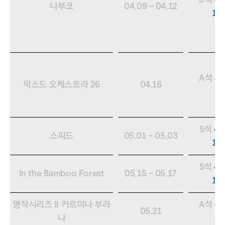
[종료됨]
나부코
04.09 ~ 04.12
15
A석
30
[종료됨]
믹스드 오케스트라 26
04.16
9,
S석
40
[종료됨]
스피드
05.01 ~ 05.03
12
S석
40
[종료됨]
In the Bamboo Forest
05.15 ~ 05.17
12
[종료됨]
명작시리즈 II 카르미나 부라
A석
30
05.21
나
9,