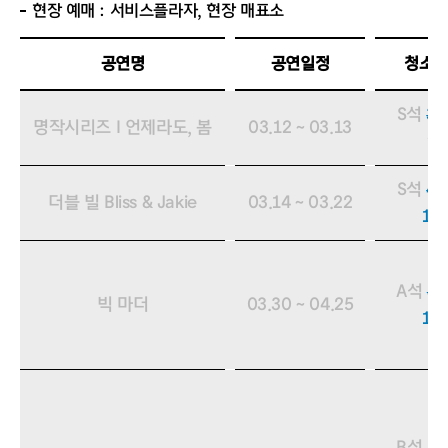
현장 예매 : 서비스플라자, 현장 매표소
공연명
공연일정
청소년
S석
30
[종료됨]
명작시리즈 I 언제라도, 봄
03.12 ~ 03.13
9,
S석
40
[종료됨]
더블 빌 Bliss & Jakie
03.14 ~ 03.22
12
A석
40
[종료됨]
빅 마더
03.30 ~ 04.25
12
B석
50