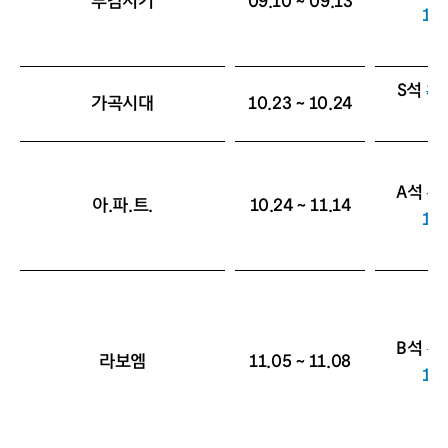
무감서기
09.10 ~ 09.13
12
S석
30
가곡시대
10.23 ~ 10.24
9,
A석
40
아.파.트.
10.24 ~ 11.14
12
B석
50
라보엠
11.05 ~ 11.08
15