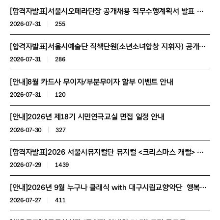
[합격자발표]서울시오페라단장 공개채용 직무수행계획서 발표 및 1차 면접심사 합격자 공고
2026-07-31
255
[합격자발표]서울시예술단 직책단원(소년소녀합창 지휘자) 공개채용 실무면접 합격자 공고
2026-07-31
286
[안내]8월 카드사 무이자/부분무이자 할부 이벤트 안내
2026-07-31
120
[안내]2026년 제18기 시민연극교실 면접 일정 안내
2026-07-30
327
[합격자발표]2026 서울시뮤지컬단 뮤지컬 <크리스마스 캐럴> 아역 오디션 서류합격자 발표 및 오디션 진행 안내
2026-07-29
1439
[안내]2026년 9월 누구나 클래식 with 대구시립교향악단 행복동행석(다자녀 가족/보훈대상자/군복무 청년/북한이탈주민) 신청 안내
2026-07-27
411