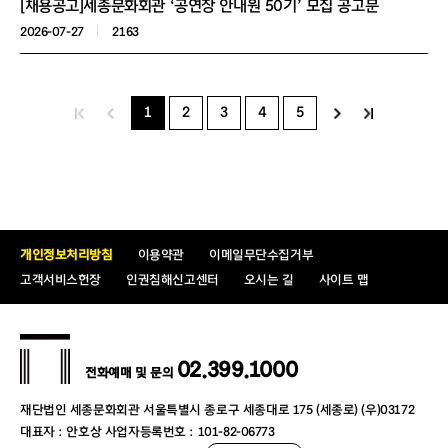
[채용공고]세종문화회관 ‘공연장 안내원 50기’ 모집 공고문
2026-07-27
2163
1
2
3
4
5
개인정보처리방침
이용약관
이메일무단수집거부
고객서비스헌장
인권침해신고센터
오시는 길
사이트 맵
02.399.1000
전화예매 및 문의
재단법인 세종문화회관 서울특별시 종로구 세종대로 175 (세종로) (우)03172
대표자 : 안호상 사업자등록번호 : 101-82-06773