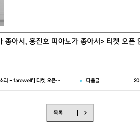
 좋아서, 홍진호 피아노가 좋아서> 티켓 오픈 
 28일(목) 14:00 (세종문화티켓, 멜론티켓)
31일(화) 19:30
[전진희 단독 콘서트 ‘피아노와 목소리 – farewell’] 티켓 오픈 안내
다음글
 첼로가 좋아서, 홍진호 피아노가 좋아서
 12월 31일(화) 19:30
목록
문화회관 S씨어터
이상 관람가