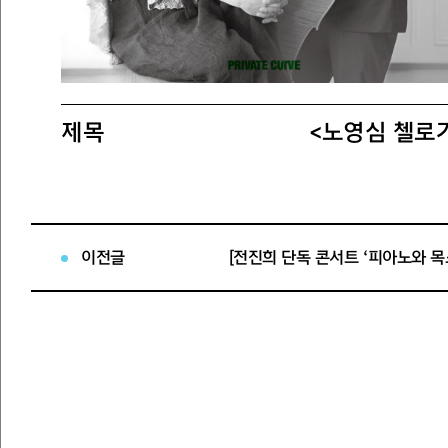
제목
<노영심 첼로가
티켓오픈일
2024년 11월
티켓오픈회차
2024년 12월 
이전글
공연명 : 노영심
공연일시 : 2024년
공연장소 : 세종
공연정보
관람등급 : 8세 