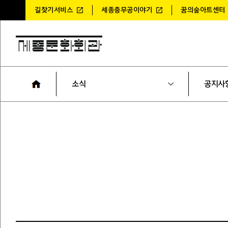
길찾기서비스
세종충무공이야기
꿈의숲아트센터
소식
공지사