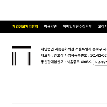
관람시간 : 90분
티켓가격 : 전석 1
개인정보처리방침
이용약관
이메일무단수집거부
고객
공연소개 내용
아름다운 싱어
재단법인 세종문화회관 서울특별시 종로구 세종대로
<
노영심 첼로가
대표자 : 안호상 사업자등록번호 : 101-82-06
통신판매업신고 : 서울종로-0988호
사업자정
싱어송라이터이
2024
년 12월
‘
노영심 첼로가