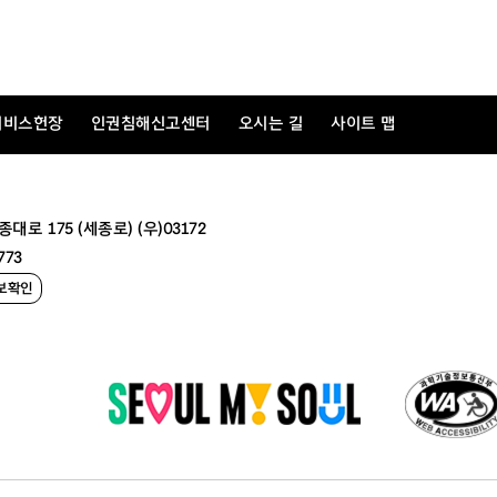
10,000원
서비스헌장
인권침해신고센터
오시는 길
사이트 맵
송라이터 시리즈 2024
 175 (세종로) (우)03172
 좋아서, 홍진호 피아노가 좋아6서>
773
보확인
자 음악감독 노영심&첼리스트 홍진호!
의 마지막 밤을 장식할 협연 콘서트
 좋아서, 홍진호 피아노가 좋아서’