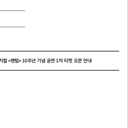
지컬 <팬텀> 10주년 기념 공연 1차 티켓 오픈 안내
석 90,000원