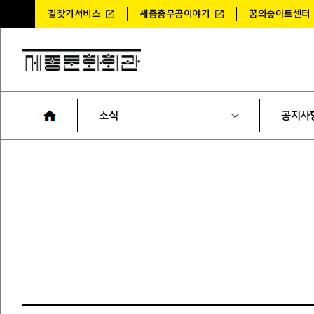
길찾기서비스
세종충무공이야기
꿈의숲아트센터
소식
공지사