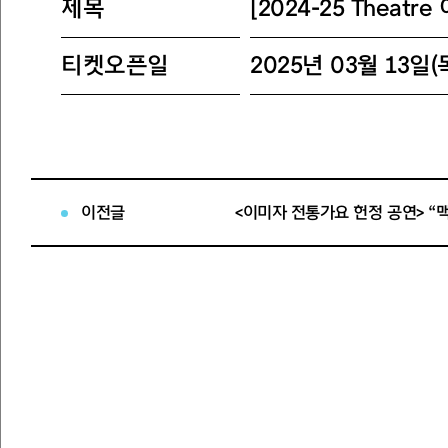
제목
[2024-25 Theat
티켓오픈일
2025년 03월 13일(목
티켓오픈회차
2025년 05월 02일(
공연명 : [2024-25 Theat
이전글
<이미자 전통가요 헌정 공연> “맥
공연일시 : 2025년 05월 0
공연장소 : 세종문화회관 
공연정보
관람등급 : 만 7세 이상
관람시간 : 120분
티켓가격 : R석 170,000원