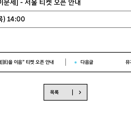
re 이문세] - 서울 티켓 오픈 안내
) 14:00
금) 19시30분 / 2025년 05월 03일(토) 18시
re 이문세] - 서울
(脈)을 이음” 티켓 오픈 안내
다음글
뮤
2일(금) ~ 2025년 05월 03일(토)
대극장
목록
 / RS석 160,000원 / S석 150,000원 / 붉은노을석 110,000원 / 소녀