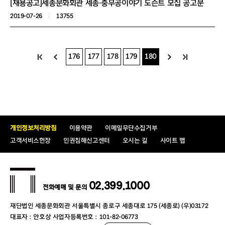
[채용공고]세종문화회관 세종·충무공이야기 도슨트 모집 공고문
2019-07-26
13755
176
177
178
179
180
개인정보처리방침
이용약관
이메일무단수집거부
고객서비스헌장
인권침해신고센터
오시는 길
사이트 맵
02.399.1000
전화예매 및 문의
재단법인 세종문화회관 서울특별시 종로구 세종대로 175 (세종로) (우)03172
대표자 : 안호상 사업자등록번호 : 101-82-06773