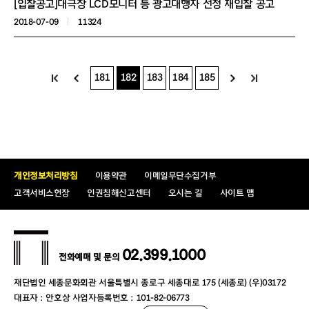
[입찰공고]대극장 LCD모니터 등 광고대행자 선정 재입찰 공고
2018-07-09
11324
181
182
183
184
185
개인정보처리방침
이용약관
이메일무단수집거부
고객서비스헌장
인권침해신고센터
오시는 길
사이트 맵
02.399.1000
전화예매 및 문의
재단법인 세종문화회관 서울특별시 종로구 세종대로 175 (세종로) (우)03172
대표자 : 안호상 사업자등록번호 : 101-82-06773