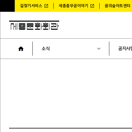
길찾기서비스
세종충무공이야기
꿈의숲아트센터
소식
공지사