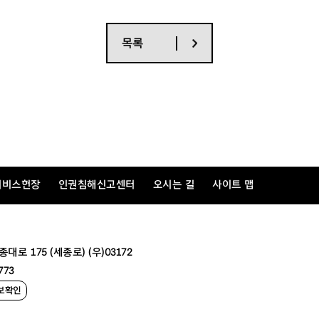
목록
서비스헌장
인권침해신고센터
오시는 길
사이트 맵
 175 (세종로) (우)03172
773
보확인