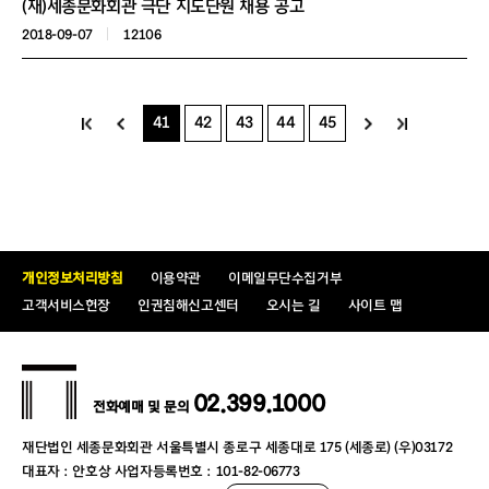
(재)세종문화회관 극단 지도단원 채용 공고
2018-09-07
12106
41
42
43
44
45
개인정보처리방침
이용약관
이메일무단수집거부
고객서비스헌장
인권침해신고센터
오시는 길
사이트 맵
02.399.1000
전화예매 및 문의
재단법인 세종문화회관 서울특별시 종로구 세종대로 175 (세종로) (우)03172
대표자 : 안호상 사업자등록번호 : 101-82-06773