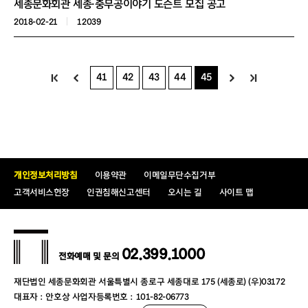
세종문화회관 세종·충무공이야기 도슨트 모집 공고
2018-02-21
12039
41
42
43
44
45
개인정보처리방침
이용약관
이메일무단수집거부
고객서비스헌장
인권침해신고센터
오시는 길
사이트 맵
02.399.1000
전화예매 및 문의
재단법인 세종문화회관 서울특별시 종로구 세종대로 175 (세종로) (우)03172
대표자 : 안호상 사업자등록번호 : 101-82-06773