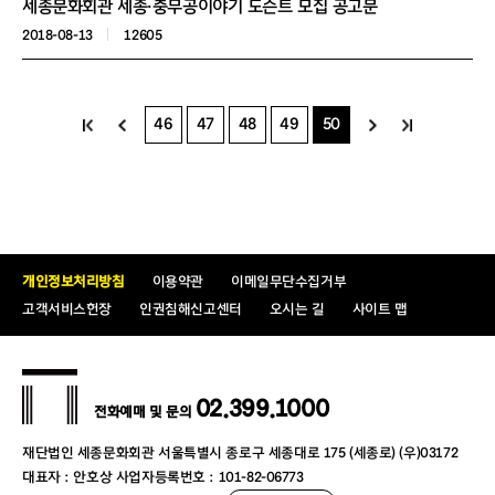
세종문화회관 세종·충무공이야기 도슨트 모집 공고문
2018-08-13
12605
46
47
48
49
50
개인정보처리방침
이용약관
이메일무단수집거부
고객서비스헌장
인권침해신고센터
오시는 길
사이트 맵
02.399.1000
전화예매 및 문의
재단법인 세종문화회관 서울특별시 종로구 세종대로 175 (세종로) (우)03172
대표자 : 안호상 사업자등록번호 : 101-82-06773