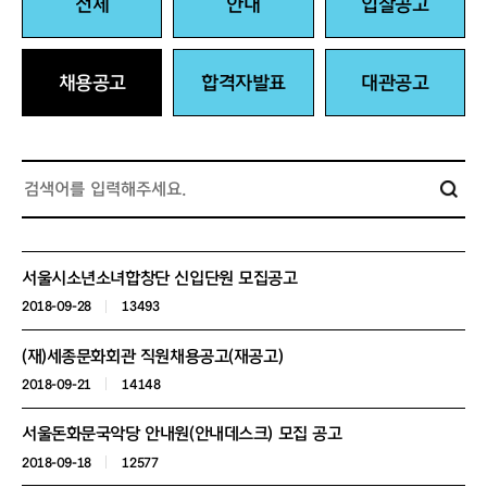
전체
안내
입찰공고
채용공고
합격자발표
대관공고
서울시소년소녀합창단 신입단원 모집공고
2018-09-28
13493
(재)세종문화회관 직원채용공고(재공고)
2018-09-21
14148
서울돈화문국악당 안내원(안내데스크) 모집 공고
2018-09-18
12577