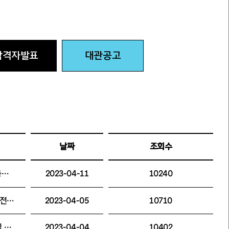
합격자발표
대관공고
날짜
조회수
(재)세종문화회관 예술단 직책단원(오페라단 총무) 실무면접전형 합격자 공고
2023-04-11
10240
2023 서울시청소년국악단 신입단원 선발 1차 전형 합격자 발표
2023-04-05
10710
서울시국악관현악단·청소년국악단 부지휘자 및 청소년국악단 총무 서류전형 합격자 공고
2023-04-04
10402