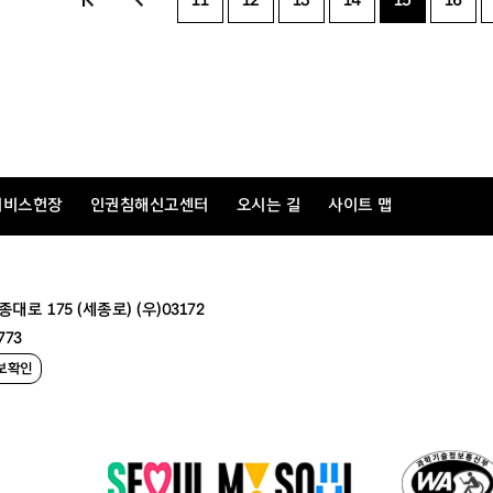
11
12
13
14
15
16
서비스헌장
인권침해신고센터
오시는 길
사이트 맵
 175 (세종로) (우)03172
773
보확인