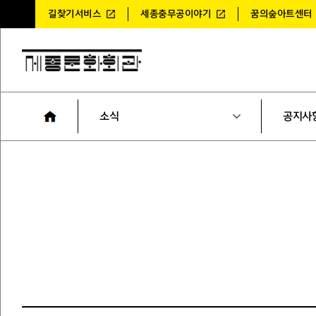
길찾기서비스
세종충무공이야기
꿈의숲아트센터
소식
공지사