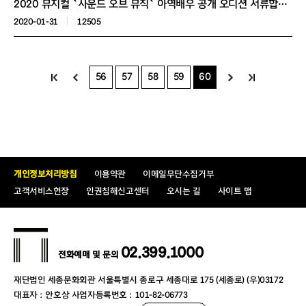
2020 뮤지컬 `사운드 오브 뮤직` 아역배우 공개 오디션 서류합격자 발표 및 실기오디션 진행 안내
2020-01-31
12505
56
57
58
59
60
개인정보처리방침
이용약관
이메일무단수집거부
고객서비스헌장
인권침해신고센터
오시는 길
사이트 맵
02.399.1000
전화예매 및 문의
재단법인 세종문화회관 서울특별시 종로구 세종대로 175 (세종로) (우)03172
대표자 : 안호상 사업자등록번호 : 101-82-06773