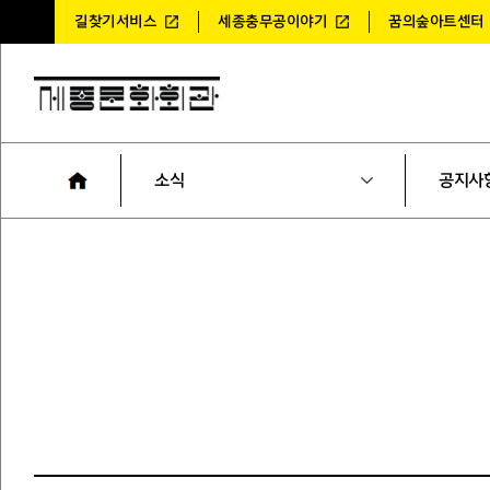
길찾기서비스
세종충무공이야기
꿈의숲아트센터
소식
공지사