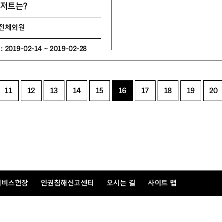
디저트는?
 전체회원
019-02-14 ~ 2019-02-28
11
12
13
14
15
16
17
18
19
20
서비스헌장
인권침해신고센터
오시는 길
사이트 맵