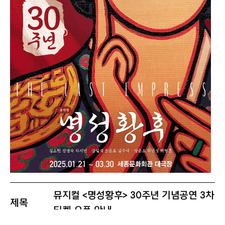
뮤지컬 <명성황후> 30주년 기념공연 3차
제목
티켓 오픈 안내