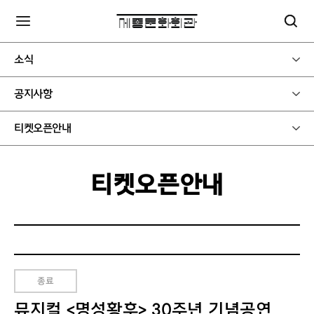
소식
공지사항
티켓오픈안내
티켓오픈안내
종료
뮤지컬 <명성황후> 30주년 기념공연