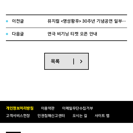
티켓오픈
2025년 1월 24일(금) 13:00
일
이전글
뮤지컬 <명성황후> 30주년 기념공연 일부 좌석 추가 티켓 오픈 안내
티켓오픈
2025년 2월 25일(화) ~ 2025년 3월 16
회차
일(일)
다음글
연극 비기닝 티켓 오픈 안내
공연명 : 뮤지컬 <명성황후> 30주년 기념공연
목록
공연일시 : 2025년 1월 21일(화) ~ 2025년 3
월 30일(일)
공연장소 : 세종문화회관 대극장
공연정보
관람등급 : 8세 이상 관람가 (2025년 기준 20
18년 포함 이전 출생자)
개인정보처리방침
이용약관
이메일무단수집거부
고객서비스헌장
인권침해신고센터
오시는 길
사이트 맵
관람시간 : 165분 (인터미션 20분 포함)
티켓가격 : VIP석 16만원, R석 14만원, S석 1