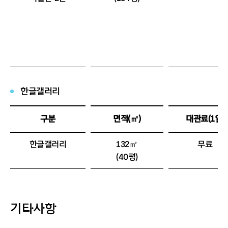
한글갤러리
구분
면적(㎡)
대관료(1일)
한글갤러리
132㎡
무료
(40평)
기타사항