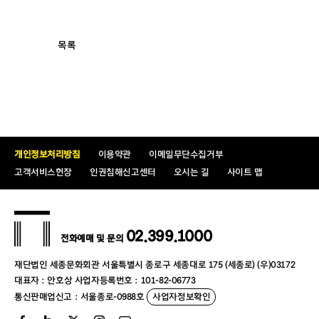
목록
개인정보처리방침
이용약관
이메일무단수집거부
고객서비스헌장
인권침해신고센터
오시는 길
사이트 맵
02.399.1000
전화예매 및 문의
재단법인 세종문화회관 서울특별시 종로구 세종대로 175 (세종로) (우)03172
대표자 : 안호상 사업자등록번호 : 101-82-06773
통신판매업신고 : 서울종로-0988호
사업자정보확인