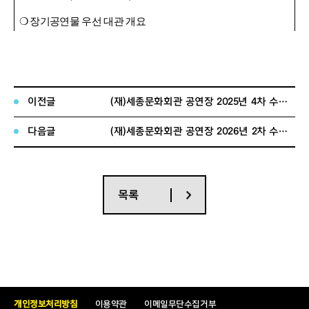
❍
장기공연물 우선 대관 개요
-
공 연 장
:
퍼포먼스홀
(283
석
)
-
대상공연
: 2026
년도 공연예정 작품으로 공연일 기준
16
일
이상의 장기공연물
-
공연장르
:
뮤지컬 등 종합공연물
-
작품성격
:
해외수입물
,
해외라이센스
,
국내창작물 등
이전글
(재)세종문화회관 공연장 2025년 4차 수시대관 공고
-
대관 및 공동주최 등
(
작품 선정후 상호 협의 결정 가능
)
다음글
(재)세종문화회관 공연장 2026년 2차 수시대관 공고
-
대관 가능 기간
구분
공연장
대관 가능 기간
비고
•
2026. 1.
1(
목
) ~
대관 가
4.
30(
목
)
능기
목록
•
2026. 5. 5(
화
) ~ 7.
장기대관
퍼포먼스홀
간
內
22(
수
)
협의
•
2026. 7.
28(
화
) ~
가능
12.
31(
목
)
■
공연장별 대관가능 일정
개인정보처리방침
이용약관
이메일무단수집거부