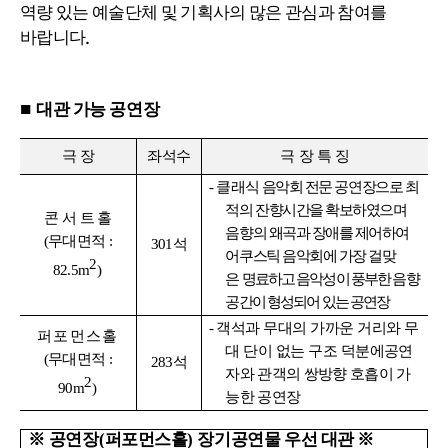
역량 있는 예술단체 및 기획사의 많은 관심과 참여를
바랍니다
.
■
대관 가능 공연장
극 장
좌석수
극 장 특 징
-
클래식
음악회 전문 공연장으로 최
적의 잔향시간을 확보하였으며
콘 서 트 홀
음향의 왜곡과 장애를 제어하여
(
무대면적
:
301
석
어쿠스틱 음악회에 가장 걸맞
2
82.5m
)
은
명료하고 음악성이 풍부한 음향
공간이 형성되어 있는 공연장
-
객석과 무대의 가까운 거리와 무
퍼포먼스홀
대 단이 없는 구조 덕분에
공연
(
무대면적
:
283
석
자와 관객의 쌍방향 호흡이 가
2
90m
)
능한 공연장
※
공연장
(
퍼포먼스홀
)
장기공연물 우선 대관
※