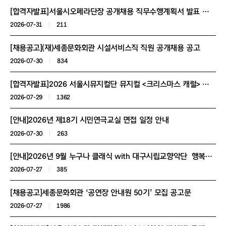
[합격자발표]서울시오페라단장 공개채용 직무수행계획서 발표 및 1차 면접심사 합격자 공고
2026-07-31
211
[채용공고](재)세종문화회관 시설서비스직 직원 공개채용 공고
2026-07-30
834
[합격자발표]2026 서울시뮤지컬단 뮤지컬 <크리스마스 캐럴> 아역 오디션 서류합격자 발표 및 오디션 진행 안내
2026-07-29
1362
[안내]2026년 제18기 시민연극교실 면접 일정 안내
2026-07-30
263
[안내]2026년 9월 누구나 클래식 with 대구시립교향악단 행복동행석(다자녀 가족/보훈대상자/군복무 청년/북한이탈주민) 신청 안내
2026-07-27
385
[채용공고]세종문화회관 ‘공연장 안내원 50기’ 모집 공고문
2026-07-27
1986