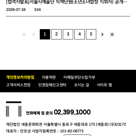
[합격자발표]서울시예술단 직책단원(소년소녀합창 지휘자) 공개채용 실기전형 합격자 공고
2026-07-24
534
1
2
3
4
5
개인정보처리방침
이용약관
이메일무단수집거부
고객서비스헌장
인권침해신고센터
오시는 길
사이트 맵
02.399.1000
전화예매 및 문의
재단법인 세종문화회관 서울특별시 종로구 세종대로 175 (세종로) (우)03172
대표자 : 안호상 사업자등록번호 : 101-82-06773