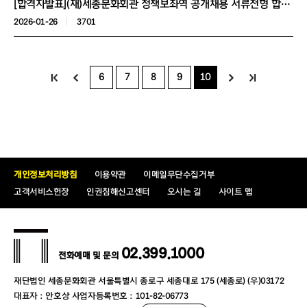
[합격자발표](재)세종문화회관 정책보좌역 공개채용 서류전형 합격자 공고
2026-01-26
3701
6
7
8
9
10
개인정보처리방침
이용약관
이메일무단수집거부
고객서비스헌장
인권침해신고센터
오시는 길
사이트 맵
02.399.1000
전화예매 및 문의
재단법인 세종문화회관 서울특별시 종로구 세종대로 175 (세종로) (우)03172
대표자 : 안호상 사업자등록번호 : 101-82-06773