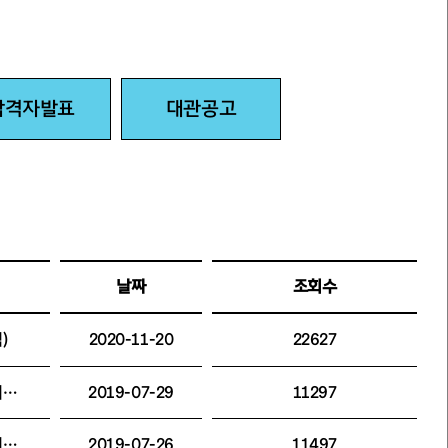
합격자발표
대관공고
날짜
조회수
)
2020-11-20
22627
[합격자발표](재)세종문화회관 합창단·소년소녀합창단 총무 및 극단 기획 채용 필기전형 결과 공고
2019-07-29
11297
[합격자발표](재)세종문화회관 소년소녀합창 지휘자 공개채용 서류전형 합격자
2019-07-26
11497