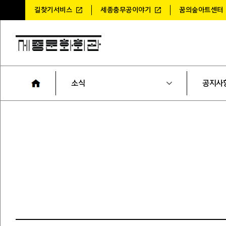
길찾기서비스
세종충무공이야기
꿈의숲아트센터
소식
공지사