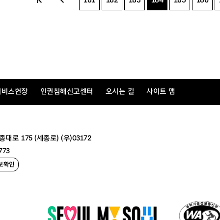
181
182
183
184
185
186
서비스헌장
인권침해신고센터
오시는 길
사이트 맵
 175 (세종로) (우)03172
773
보확인