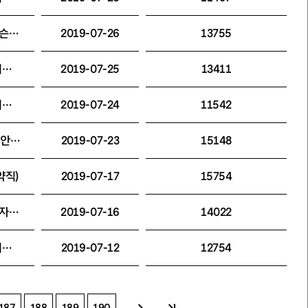
[채용공고]세종문화회관 세종·충무공이야기 도슨트 모집 공고문
2019-07-26
13755
[합격자발표]서울형 뉴딜일자리 (재)세종문화회관 2019 <문화예술매개자 사업> 최종 합격자 알림(정책기획팀)
2019-07-25
13411
[합격자발표](재)세종문화회관 합창단·소년소녀합창단 총무 및 극단 기획 채용 서류전형 합격자 공고
2019-07-24
11542
[안내]2019 세종시즌공연 제로페이 결제 할인 안내_8월
2019-07-23
15148
약직)
2019-07-17
15754
[합격자발표]세종문화회관 직원 채용 최종합격자 공고 (급여분야)
2019-07-16
14022
[채용공고](재)세종문화회관 소년소녀합창 지휘자 채용 변경 공고
2019-07-12
12754