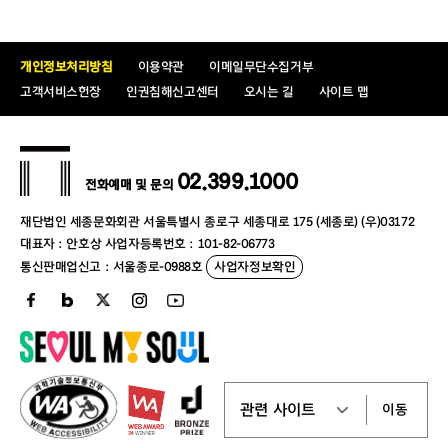
개인정보처리방침
이용약관
이메일무단수집거부
고객서비스헌장
인권침해신고센터
오시는 길
사이트 맵
02.399.1000
전화예매 및 문의
재단법인 세종문화회관 서울특별시 종로구 세종대로 175 (세종로) (우)03172
대표자 : 안호상 사업자등록번호 : 101-82-06773
통신판매업신고 : 서울종로-0988호
사업자정보확인
이동