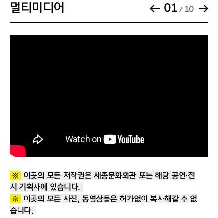
할인율
40%
멀티미디어
일 휠체어석 예매자 현황, 시야확보 및
01
/ 10
안전 등을 고려하여 배정되며, 당일 티켓
적용매수
본인
수령 후 공연장에 입장하시어 확인 가능
합니다. 휠체어석은 세종문화회관 콜센
증빙서류 및
'클럽 뉴 블랙' 구매 시 할인적용(200명 한정)
터(02-399-1000)를 통해 전화 예매할
유의사항
/ 판매기간 4.4(금) 오후 2시부터 7월 3일(목)
수 있습니다.
오후 5시까지
- 공연 시작 후 정해진 시간 외에는 객석
할인명
싱크로나이저 패키지
입장이 제한됩니다. 공연 시작 전 여유롭
게 도착하셔서 편안하고 기분 좋은 관람
할인율
30%
을 하시기 바랍니다.
적용매수
1인 2개
- 객석 내에는 뚜껑이 있는 생수를 제외
증빙서류 및
'Sync Next 25 전체 공연 중 3개 이상 선택한
한 모든 음식물 반입 및 섭취가 불가합니
유의사항
'싱크로나이저 패키지' 구성 시 할인 적용(200
※
이곳의 모든 저작권은 세종문화회관 또는 해당 공연·전
다.
개 한정). / 판매기간 4.10(목) 오후 2시부터 7
시 기획사에 있습니다.
월 3일(목) 오후 5시까지
※
이곳의 모든 사진, 동영상들은 허가없이 복사해갈 수 없
- 허가되지 않은 모든 형태의 사진 및 동
습니다.
영상 촬영, 녹음·녹화, 그리고 SNS 채널