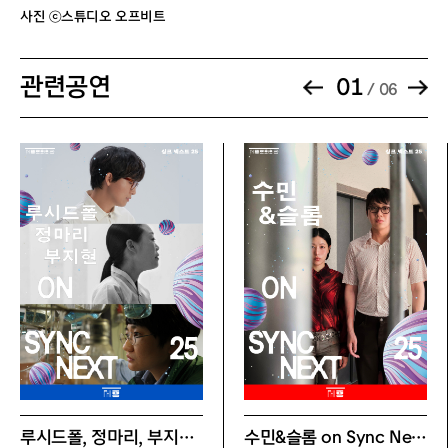
할인명
문화릴레이티켓
을 통한 생중계(음성 및 영상) 등 저작권
사진 ⓒ스튜디오 오프비트
및 아티스트 초상권을 침해하는 모든 행
할인율
15%
위를 제한합니다. 적발 시 관련한 모든
관련공연
01
자료는 현장에서 삭제 조치하며, 이는 관
/ 06
적용매수
1인 2매
객 강제 퇴장 사유가 될 수 있습니다. 퇴
장 조치 시 취소 및 환불, 변경은 제한됩
증빙서류 및
2024년 1월 이후 관람한 문화릴레이 참여단
니다.
유의사항
체 공연 유료 티켓 실물 소지자에 한하여 적용
※ 참여기관: 세종문화회관, 경기아트센터, 국
- 공연장 인근 교통이 상시 혼잡합니다.
립국악원, 국립극단, 국립극장, 국립발레단,
주차 및 교통난으로 인해 공연 당일 관람
국립오페라단, 국립정동극장, 국립합창단, 국
이 불가하거나 관람을 포기한 경우 예매
립현대무용단, 서울예술단, 성남아트센터, 안
티켓의 취소·환불·변경이 모두 불가합니
산문화재단, 예술의전당, 통영국제음악재단,
다.
한국문화예술위원회, 한국문화재재단
※ 필수 증빙서류(문화릴레이 참여단체 공연
유료 티켓 실물) 미지참 시 차액 지불
할인명
임신부•다둥이 할인
루시드폴, 정마리, 부지현 on Sync Next 25
수민&슬롬 on Sync Next 25