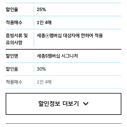
5분 전
할인율
25%
그룹 3 | 예매번호 81~120 | 공연 시작 2
0분 전
적용매수
1인 4매
그룹 4 | 예매번호 121~160 | 공연 시작
15분 전
증빙서류 및
세종ⓢ멤버십 대상자에 한하여 적용
유의사항
- 공연장 안으로는 너비 20cm, 높이 20
cm를 초과하지 않는 크기의 손가방만
할인명
세종S멤버십 시그니처
반입이 가능합니다. 타인의 공연 관람에
방해가 되는 백팩 등의 반입은 불가하며,
할인율
30%
물품 보관이 필요하신 경우 로비에 마련
되어 있는 무인물품보관함에 보관하시
적용매수
1인 4매
기 바랍니다. 무인물품보관함은 너비 50
증빙서류 및
세종ⓢ멤버십 대상자에 한하여 적용
cm, 깊이 60cm, 높이 36cm의 크기이
유의사항
며 총 45개 준비되어 있습니다.
할인정보 더보기
할인명
클럽 뉴 블랙
- 휠체어석은 1층 플로어석 구역에 마련
되어 있으나, 정확한 위치는 공연관람 당