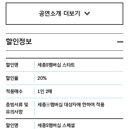
공연 관람 안내
- 본 공연은 주최 측의 사진 기록이 진행
될 예정입니다. 관객의 적극적 참여로 진
공연소개 더보기
행되는 공연 특성에 따라, 관객 여러분이
촬영될 수 있습니다. 아래의 촬영 일정을
참고해주시고, 공연 당일 원하실 경우 매
표소에서 일회용 마스크를 받아 착용하
할인정보
실 수 있습니다.
사진 기록 | 7.25 금 FRI 7:30 PM 회차
할인명
세종S멤버십 스타트
-
관객 여러분은 공연 시작
1층 플로어석
40분 전부터 안내에 따라 그룹 순으로
할인율
20%
입장해주세요. 본인에게 해당하는 그룹
별 입장 시간 이후 도착하시는 관객은 입
적용매수
1인 2매
장번호와 상관 없이 입장 중인 그룹에서
함께 입장합니다.
증빙서류 및
세종ⓢ멤버십 대상자에 한하여 적용
그룹 1 | 예매번호 1~40 | 공연 시작 30
유의사항
분 전
그룹 2 | 예매번호 41~80 | 공연 시작 2
할인명
세종S멤버십 스페셜