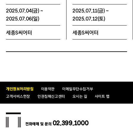
할인율
20%
2025.07.04(금) ~
2025.07.11(금) ~
적용매수
1인 4매
2025.07.06(일)
2025.07.12(토)
증빙서류 및
임신부 또는 다자녀 우대카드 소지자 본인 포
세종S씨어터
세종S씨어터
유의사항
함 4매까지 적용
※ 필수 증빙서류(산모수첩 등 임신 확인서류
또는 지방자치단체에서 발급한 다자녀 우대카
드(다둥이 행복카드 등) 실물 또는 어플리케이
션) 미지참 시 차액 지불
※ 다자녀 우대카드 자세히 보기: https://bi
t.ly/다자녀우대카드
개인정보처리방침
이용약관
이메일무단수집거부
고객서비스헌장
인권침해신고센터
오시는 길
사이트 맵
할인명
예술인 할인
할인율
20%
02.399.1000
전화예매 및 문의
적용매수
본인