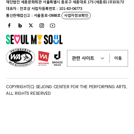
재단법인 세종문화회관 서울특별시 종로구 세종대로 175 (세종로) (우)03172
증빙서류 및
예술인 패스 또는 공연예술인 증빙자료 소지
대표자 : 안호상 사업자등록번호 : 101-82-06773
유의사항
자 본인에 한하여 적용 *필수 증빙서류(예술인
통신판매업신고 : 서울종로-0988호
사업자정보확인
패스 또는 공연예술인 증빙자료 및 본인 신분
증 지참) 미지참 시 차액 지불
할인명
국가유공자 할인
할인율
50%
이동
적용매수
본인포함 동반 1인
증빙서류 및
국가유공자, 국가유공자 유족, 의상자 또는 의
COPYRIGHT(C) SEJONG CENTER FOR THE PERFORMING ARTS.
유의사항
사자 유족 본인 포함 동반 1인까지 적용
ALL RIGHTS RESERVED
※ 필수 증빙서류(국가유공자증, 국가보훈등
록증, 의상자증, 의사자 유족증 실물) 미지참
시 차액 지불
할인명
장애인 할인