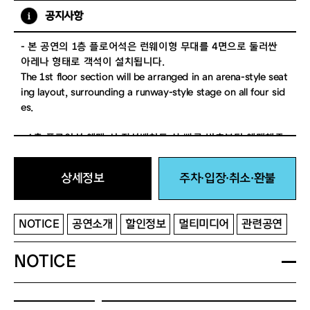
공지사항
- 본 공연의 1층 플로어석은 런웨이형 무대를 4면으로 둘러싼
아레나 형태로 객석이 설치됩니다.
The 1st floor section will be arranged in an arena-style seat
ing layout, surrounding a runway-style stage on all four sid
es.
- 1층 플로어석 예매 시 좌석배치도 상 빠른 번호부터 예매해주
세요. 선택하시는 번호는 좌석번호가 아닌 입장번호이며, 플로어
석 관객은 예매번호 순으로 입장하여 본인이 원하는 곳에서 공
상세정보
주차·입장·취소·환불
연을 관람합니다. 아래 ‘공연 관람 안내’에서 관객 입장 방법에
대해 확인해주세요.
When booking 1st floor tickets, select the lowest available
NOTICE
공연소개
할인정보
멀티미디어
관련공연
number on the chart. This number is for entry order, not as
signed seating. Floor ticket holders enter by reservation nu
NOTICE
mber and may choose any spot. See the "Audience Guide"
below for entry details.